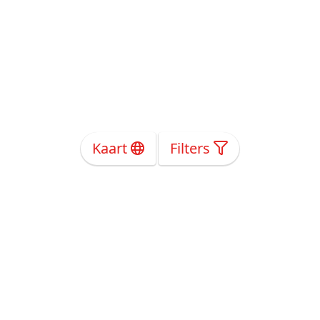
Kaart
Filters
Over Ons
Privacy
Voorwaarden
Tarieven
Help
Volg ons!