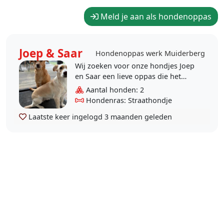
Meld je aan als hondenoppas
Joep & Saar
Hondenoppas werk Muiderberg
Wij zoeken voor onze hondjes Joep
en Saar een lieve oppas die het
leuk zou vinden om 1 (of meerdere)
Aantal honden: 2
vaste dag(en) in de week of af en
Hondenras: Straathondje
toe..
Laatste keer ingelogd
3 maanden geleden