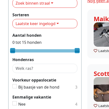
Nog geen ac
Zoek binnen straal
Sorteren
Maik
Laatste keer ingelogd
Aantal honden
0
tot
15
honden
Laatst
Hondenras
Scot
Voorkeur oppaslocatie
Bij baasje van de hond
3
Eenmalige vakantie
Nee
4
Laatst