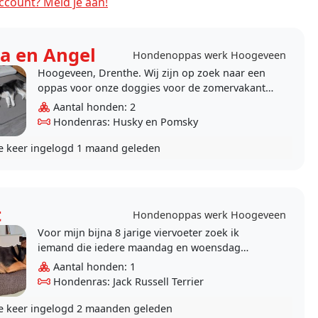
count? Meld je aan!
a en Angel
Hondenoppas werk Hoogeveen
Hoogeveen, Drenthe. Wij zijn op zoek naar een
oppas voor onze doggies voor de zomervakantie
van 20 juli 2025 t/m 1 of 2 aug 2025. We zij..
Aantal honden: 2
Hondenras: Husky en Pomsky
e keer ingelogd
1 maand geleden
t
Hondenoppas werk Hoogeveen
Voor mijn bijna 8 jarige viervoeter zoek ik
iemand die iedere maandag en woensdag
tussen 11 en 12 een korte wandeling met hem
Aantal honden: 1
kan maken, b..
Hondenras: Jack Russell Terrier
e keer ingelogd
2 maanden geleden