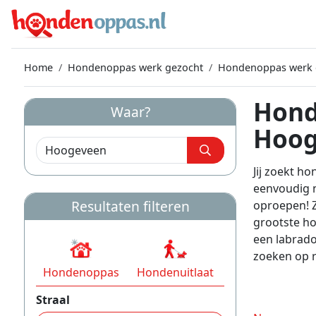
Home
Hondenoppas werk gezocht
Hondenoppas werk 
Hond
Waar?
Hoog
Jij zoekt h
eenvoudig 
Resultaten filteren
oproepen! Z
grootste ho
een labrado
zoeken op ra
Hondenoppas
Hondenuitlaat
Straal