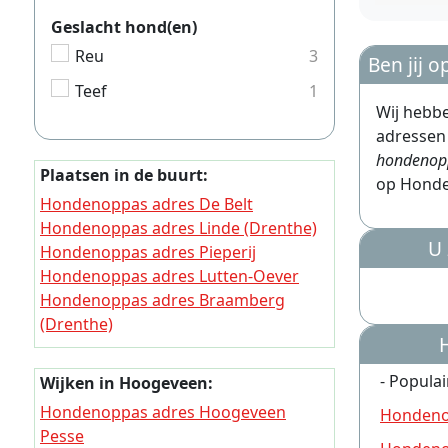
Geslacht hond(en)
Reu
3
Ben jij 
Teef
1
Wij hebb
adressen 
hondenop
Plaatsen in de buurt:
op Honde
Hondenoppas adres De Belt
Hondenoppas adres Linde (Drenthe)
U
Hondenoppas adres Pieperij
Hondenoppas adres Lutten-Oever
Hondenoppas adres Braamberg
(Drenthe)
Hondenoppas adres Schuinesloot
Hondenoppas adres De Krim
- Populai
Wijken in Hoogeveen:
(Overijssel)
Hondenoppas adres Hoogeveen
Hondeno
Hondenoppas adres Bloemberg
Pesse
Hondenoppas adres Groot-Oever