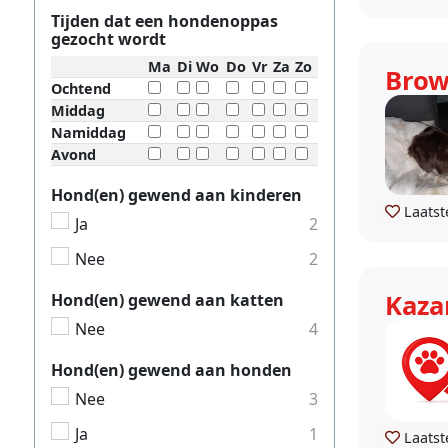
Tijden dat een hondenoppas
gezocht wordt
Ma
Di
Wo
Do
Vr
Za
Zo
Brow
Ochtend
Middag
Namiddag
Avond
Hond(en) gewend aan kinderen
Laatst
Ja
2
Nee
2
Kaza
Hond(en) gewend aan katten
Nee
4
Hond(en) gewend aan honden
Nee
3
Ja
1
Laatst