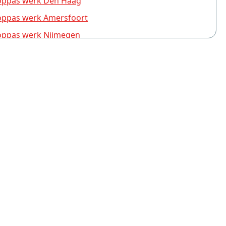
ppas werk Den Haag
ppas werk Amersfoort
ppas werk Nijmegen
ppas werk Almere
ppas werk Apeldoorn
ppas werk Haarlem
ppas werk Groningen
ppas werk Utrecht
ppas werk Zwolle
ppas werk Rotterdam
ppas werk Breda
ppas werk Den Bosch
ppas werk Arnhem
ppas werk Enschede