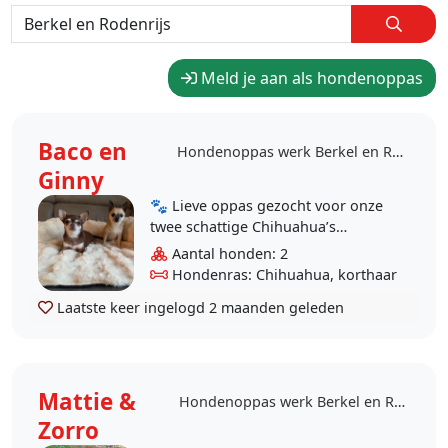
Meld je aan als hondenoppas
Baco en
Hondenoppas werk Berkel en Rodenrijs
Ginny
🐾 Lieve oppas gezocht voor onze
twee schattige Chihuahua’s
(zomervakantie 2026) 🐾 Voor onze
Aantal honden: 2
twee kleine hondenkindjes zoeken
Hondenras: Chihuahua, korthaar
wij ..
Laatste keer ingelogd
2 maanden geleden
Mattie &
Hondenoppas werk Berkel en Rodenrijs
Zorro