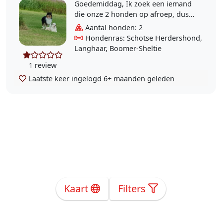
Goedemiddag, Ik zoek een iemand
die onze 2 honden op afroep, dus
incidenteel rond (begin van) de
Aantal honden: 2
middag op een schooldag of tijd in
Hondenras: Schotse Herdershond,
over..
Langhaar, Boomer-Sheltie
1 review
Laatste keer ingelogd
6+ maanden geleden
Kaart
Filters