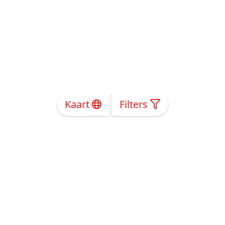
Kaart
Filters
Over Ons
Privacy
Voorwaarden
Tarieven
Help
Volg ons!