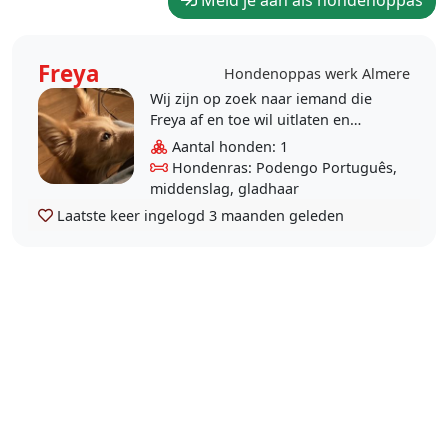
Meld je aan als hondenoppas
Freya
Hondenoppas werk Almere
Wij zijn op zoek naar iemand die
Freya af en toe wil uitlaten en
incidenteel een dagje op haar wil
Aantal honden: 1
passen. Ik zoek dus een flexibele
Hondenras: Podengo Português,
op..
middenslag, gladhaar
Laatste keer ingelogd
3 maanden geleden