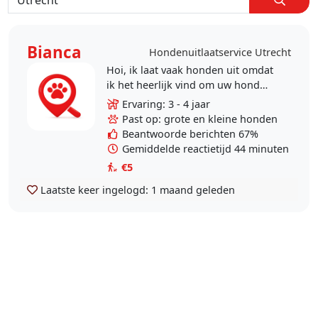
Bianca
Hondenuitlaatservice Utrecht
Hoi, ik laat vaak honden uit omdat
ik het heerlijk vind om uw hond
persoonlijke aandacht te kunnen
Ervaring: 3 - 4 jaar
geven. Ik heb veel ervaring met
Past op: grote en kleine honden
lastig gedrag van..
Beantwoorde berichten 67%
Gemiddelde reactietijd 44 minuten
€5
Laatste keer ingelogd:
1 maand geleden