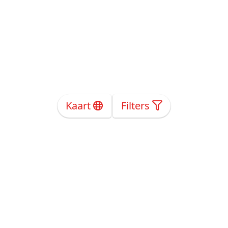
Kaart
Filters
Over Ons
Privacy
Voorwaarden
Tarieven
Help
Volg ons!