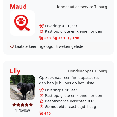
Maud
Hondenuitlaatservice Tilburg
Ervaring: 0 - 1 jaar
Past op: grote en kleine honden
€10
€10
€10
Laatste keer ingelogd:
3 weken geleden
Elly
Hondenoppas Tilburg
Op zoek naar een fijn oppasadres
dan ben je bij ons op het juiste
adres, met alleen maar
Ervaring: > 10 jaar
dierenvrienden. je hond kan
Past op: grote en kleine honden
binnen liggen, buiten in de..
Beantwoorde berichten 83%
Gemiddelde reactietijd 1 dag
1 review
€15