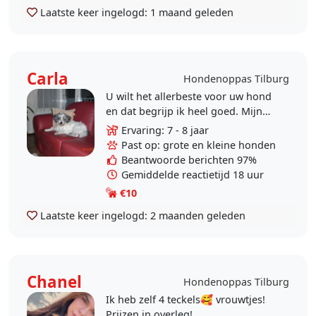
Laatste keer ingelogd:
1 maand geleden
Carla
Hondenoppas Tilburg
U wilt het allerbeste voor uw hond
en dat begrijp ik heel goed. Mijn
hond heb ik ruim 18 jaar bij me
Ervaring: 7 - 8 jaar
mogen hebben. Het afscheid viel zo
Past op: grote en kleine honden
zwaar dat ik..
Beantwoorde berichten 97%
Gemiddelde reactietijd 18 uur
€10
Laatste keer ingelogd:
2 maanden geleden
Chanel
Hondenoppas Tilburg
Ik heb zelf 4 teckels🥰 vrouwtjes!
Prijzen in overleg!