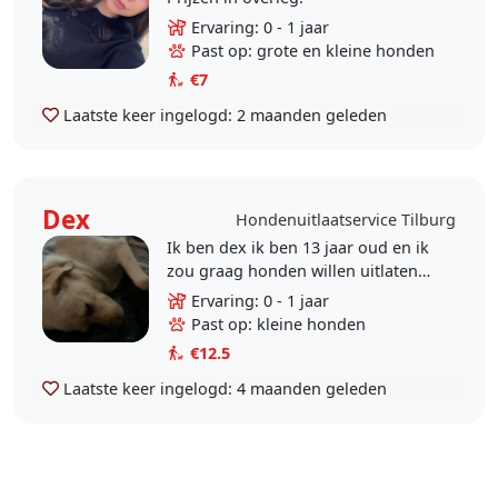
Ervaring: 0 - 1 jaar
Past op: grote en kleine honden
€7
Laatste keer ingelogd:
2 maanden geleden
Dex
Hondenuitlaatservice Tilburg
Ik ben dex ik ben 13 jaar oud en ik
zou graag honden willen uitlaten
omdat ik het leuk vind en er heel
Ervaring: 0 - 1 jaar
rustig van kan worden een grote
Past op: kleine honden
honden..
€12.5
Laatste keer ingelogd:
4 maanden geleden