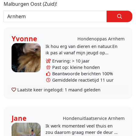
Malburgen Oost (Zuid)!
Yvonne
Hondenoppas Arnhem
Ik hou erg van dieren en natuur.En
ik pas al vanaf mijn jeugd op
honden,katten,knaagdieren en
Ervaring: > 10 jaar
vogels.Minstens 37 jr. ervaring daar
Past op: kleine honden
in.Heb zelf nog 2..
Beantwoorde berichten 100%
Gemiddelde reactietijd 11 uur
Laatste keer ingelogd:
1 maand geleden
Jane
Hondenuitlaatservice Arnhem
Ik werk momenteel veel thuis en
zou daarom graag meer de deur uit