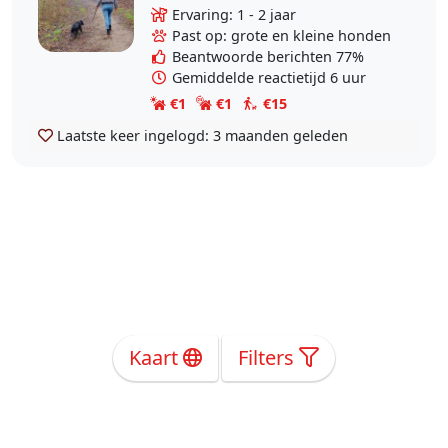
komen. Daarom bied ik mezelf aan
Ervaring: 1 - 2 jaar
als honden uitlaatservice. Ik heb al
Past op: grote en kleine honden
2 jaar..
Beantwoorde berichten 77%
Gemiddelde reactietijd 6 uur
€1
€1
€15
Laatste keer ingelogd:
3 maanden geleden
Kaart
Filters