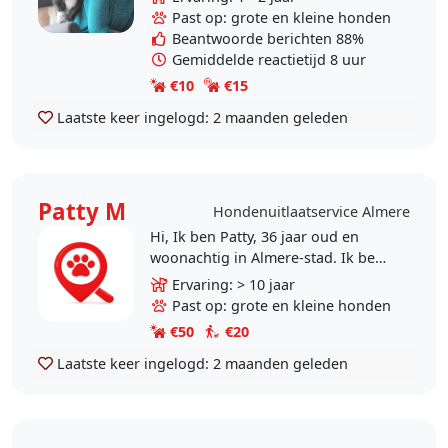
vinden honden ook erg leuk. Zelf
Past op: grote en kleine honden
een hond nemen is..
Beantwoorde berichten 88%
Gemiddelde reactietijd 8 uur
€10
€15
Laatste keer ingelogd:
2 maanden geleden
Patty M
Hondenuitlaatservice Almere
Hi, Ik ben Patty, 36 jaar oud en
woonachtig in Almere-stad. Ik ben
gek op honden en op wandelen
Ervaring: > 10 jaar
dus de perfecte combinatie.
Past op: grote en kleine honden
Oppassen overdag een..
€50
€20
Laatste keer ingelogd:
2 maanden geleden