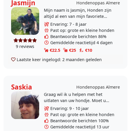
Jasmijn
Hondenoppas Almere
Mijn naam is Jasmijn, Honden zijn
altijd al een van mijn favoriete
dieren geweest. Die leuke
Ervaring: 7 - 8 jaar
viervoeters zijn echt om op te eten.
Past op: grote en kleine honden
Daarom is uw..
Beantwoorde berichten 86%
Gemiddelde reactietijd 4 dagen
9 reviews
€22.5
€25
€10
Laatste keer ingelogd:
2 maanden geleden
Saskia
Hondenoppas Almere
Graag wil ik u helpen met het
uitlaten van uw hondje. Moet u
werken of onverwacht een dagje uit
Ervaring: 9 - 10 jaar
dan kom ik wel even ter
Past op: grote en kleine honden
ondersteuning. Ik ben..
Beantwoorde berichten 100%
Gemiddelde reactietijd 13 uur