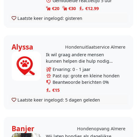
Gemiddelde reactietijd 5 uur
€20
€30
€12.99
Laatste keer ingelogd:
gisteren
Alyssa
Hondenuitlaatservice Almere
Ik wil graag andere mensen
kunnen helpen die hulp nodig
hebben met hun hond/honden! Zo
Ervaring: 0 - 1 jaar
kan ik ook toepassen wat ik leuk
Past op: grote en kleine honden
vind en maak ik andere ook..
Beantwoorde berichten 0%
€15
Laatste keer ingelogd:
5 dagen geleden
Banjer
Hondenopvang Almere
Wij laten hondjes als dagelijkse