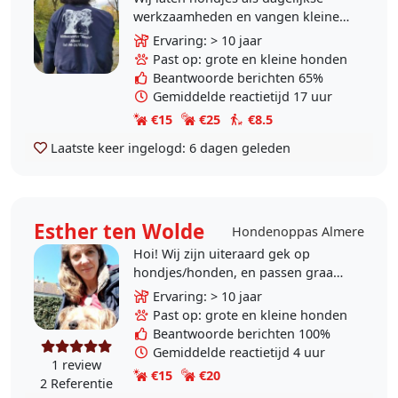
werkzaamheden en vangen kleine
honden op tijdens vakanties van de
Ervaring: > 10 jaar
baasjes mits er een klik is met onze
Past op: grote en kleine honden
eigen hond.
Beantwoorde berichten 65%
Gemiddelde reactietijd 17 uur
€15
€25
€8.5
Laatste keer ingelogd:
6 dagen geleden
Esther ten Wolde
Hondenoppas Almere
Hoi! Wij zijn uiteraard gek op
hondjes/honden, en passen graag
op tijdens uw vakantie of als u een
Ervaring: > 10 jaar
dagje weg gaat. Ik heb ruime
Past op: grote en kleine honden
ervaring met..
Beantwoorde berichten 100%
Gemiddelde reactietijd 4 uur
1 review
€15
€20
2 Referentie