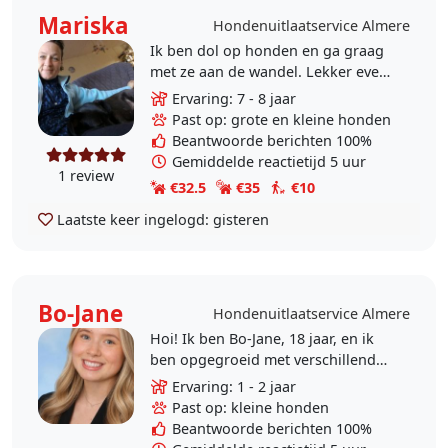
Mariska
Hondenuitlaatservice Almere
Ik ben dol op honden en ga graag
met ze aan de wandel. Lekker even
de benen strekken, behoeften
Ervaring: 7 - 8 jaar
doen, knuffelen, spelen en
Past op: grote en kleine honden
misschien zelfs even..
Beantwoorde berichten 100%
Gemiddelde reactietijd 5 uur
1 review
€32.5
€35
€10
Laatste keer ingelogd:
gisteren
Bo-Jane
Hondenuitlaatservice Almere
Hoi! Ik ben Bo-Jane, 18 jaar, en ik
ben opgegroeid met verschillende
huisdieren. Hierdoor heb ik al van
Ervaring: 1 - 2 jaar
jongs af aan geleerd hoe leuk en
Past op: kleine honden
belangrijk..
Beantwoorde berichten 100%