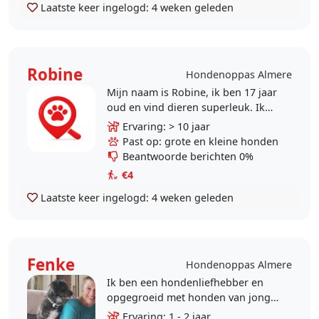
Laatste keer ingelogd:
4 weken geleden
Robine
Hondenoppas Almere
Mijn naam is Robine, ik ben 17 jaar
oud en vind dieren superleuk. Ik
heb sinds mijn geboorte altijd een
Ervaring: > 10 jaar
superlief hondje gehad die er
Past op: grote en kleine honden
helaas niet..
Beantwoorde berichten 0%
€4
Laatste keer ingelogd:
4 weken geleden
Fenke
Hondenoppas Almere
Ik ben een hondenliefhebber en
opgegroeid met honden van jongs
af aan. Mijn zoons van 17 en 22
Ervaring: 1 - 2 jaar