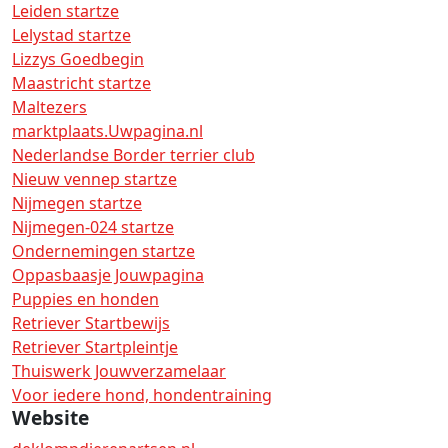
Leiden startze
Lelystad startze
Lizzys Goedbegin
Maastricht startze
Maltezers
marktplaats.Uwpagina.nl
Nederlandse Border terrier club
Nieuw vennep startze
Nijmegen startze
Nijmegen-024 startze
Ondernemingen startze
Oppasbaasje Jouwpagina
Puppies en honden
Retriever Startbewijs
Retriever Startpleintje
Thuiswerk Jouwverzamelaar
Voor iedere hond, hondentraining
Website