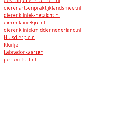
deklompdierenartsen.nl
dierenartsenpraktijklandsmeer.nl
dierenkliniek-hetzicht.nl
dierenkliniekjol.nl
dierenkliniekmiddennederland.nl
Huisdierplein
Kluifje
Labradorkaarten
petcomfort.nl