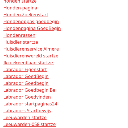
honden startze
Honden-pagina
Honden.Zoekenstart
Hondenoppas goedbegin
Hondenpagina GoedBegin
Hondenrassen
Huisdier startze
Huisdierenservice Almere
Huisdierenwereld startze
Ikzoekeenbaan startze.
Labrador Eigenstart
Labrador GoedBegin
Labrador Goedbegin
Labrador Goedbegin Be
Labrador Goedvinden
Labrador startpaginas24
Labradors Startbewijs
Leeuwarden startze
Leeuwarden-058 startze