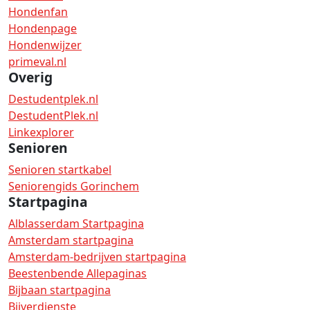
Hondenfan
Hondenpage
Hondenwijzer
primeval.nl
Overig
Destudentplek.nl
DestudentPlek.nl
Linkexplorer
Senioren
Senioren startkabel
Seniorengids Gorinchem
Startpagina
Alblasserdam Startpagina
Amsterdam startpagina
Amsterdam-bedrijven startpagina
Beestenbende Allepaginas
Bijbaan startpagina
Bijverdienste