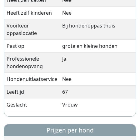
Heeft zelf katten
Nee
Heeft zelf kinderen
Nee
Voorkeur
Bij hondenoppas thuis
oppaslocatie
Past op
grote en kleine honden
Professionele
Ja
hondenopvang
Hondenuitlaatservice
Nee
Leeftijd
67
Geslacht
Vrouw
Prijzen per hond