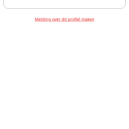
Melding over dit profiel maken
Over Ons
Privacy
Voorwaarden
Tarieven
Help