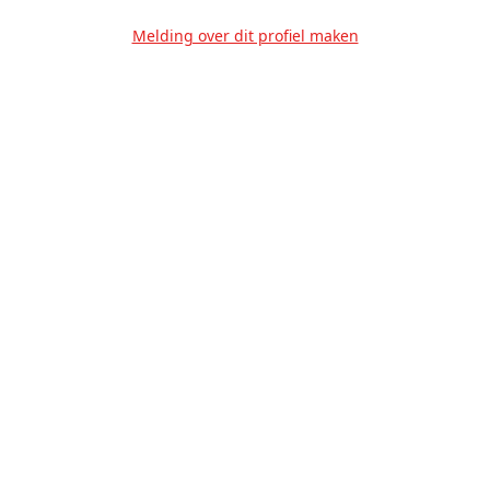
Melding over dit profiel maken
Over Ons
Privacy
Voorwaarden
Tarieven
Help
Volg ons!