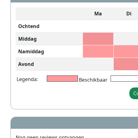
Ma
Di
Ochtend
Middag
Namiddag
Avond
Legenda:
Beschikbaar
C
Nog geen reviews ontvangen.