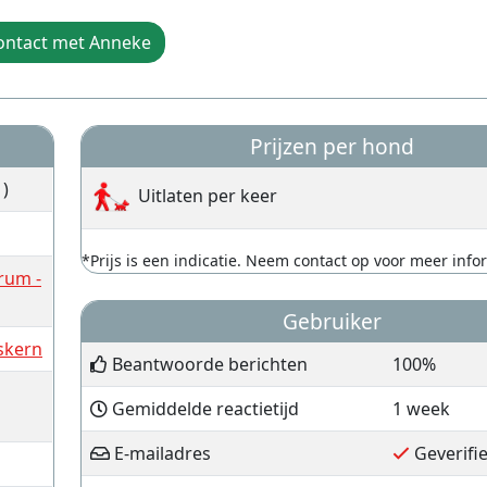
ontact met Anneke
Prijzen per hond
)
Uitlaten per keer
*Prijs is een indicatie. Neem contact op voor meer info
rum -
Gebruiker
skern
Beantwoorde berichten
100%
Gemiddelde reactietijd
1 week
E-mailadres
Geverifi