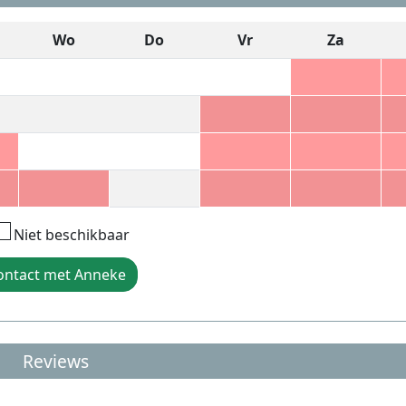
Wo
Do
Vr
Za
Niet beschikbaar
ontact met Anneke
Reviews