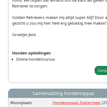
hond. We hopen dat iemand ons de kans wil geven o
Retriever te zorgen.
Golden Retrievers maken mij altijd super blij!! Door a
gezicht u zou mij hier heel erg gelukkig mee maken!
Groetjes Jens
Honden opleidingen
Online hondencursus
Cont
Samenvatting hondenoppas
Woonplaats
Hondenoppas Zoetermeer
(27