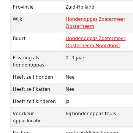
Provincie
Zuid-Holland
Wijk
Hondenoppas Zoetermeer
Oosterheem
Buurt
Hondenoppas Zoetermeer
Oosterheem-Noordoost
Ervaring als
0 - 1 jaar
hondenoppas
Heeft zelf honden
Nee
Heeft zelf katten
Nee
Heeft zelf kinderen
Ja
Voorkeur
Bij hondenoppas thuis
oppaslocatie
Past op
grote en kleine honden