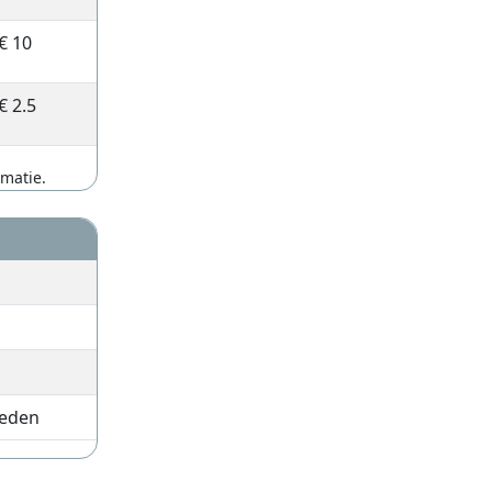
€ 10
€ 2.5
rmatie.
leden