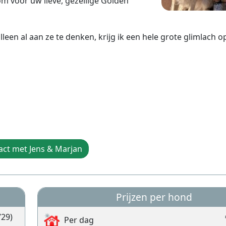
m voor uw lieve, gezellige Golden
lleen al aan ze te denken, krijg ik een hele grote glimlach o
act met Jens & Marjan
Prijzen per hond
29)
Per dag