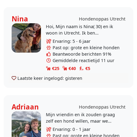
Nina
Hondenoppas Utrecht
Hoi, Mijn naam is Nina( 30) en ik
woon in Utrecht. Ik ben
opgegroeid met dieren en mijn
Ervaring: 5 - 6 jaar
ouders hebben nu nog steeds een
Past op: grote en kleine honden
golden retriever en twee..
Beantwoorde berichten 91%
Gemiddelde reactietijd 11 uur
€25
€40
€5
Laatste keer ingelogd:
gisteren
Adriaan
Hondenoppas Utrecht
Mijn vriendin en ik zouden graag
zelf een hond willen, maar we
hebben niet structureel genoeg tijd
Ervaring: 0 - 1 jaar
en we wonen in een bovenwoning
Past op: grote en kleine honden