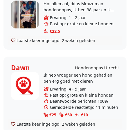
Hoi allemaal, dit is Mmizumao
hondenoppas, ik ben 38 jaar en ik
woon in Utrecht. Ik heb mode
Ervaring: 1 - 2 jaar
gestudeert in mijn studententijd,
Past op: grote en kleine honden
omdat ik de zorg &..
€22.5
Laatste keer ingelogd:
2 weken geleden
Dawn
Hondenoppas Utrecht
Ik heb vroeger een hond gehad en
ben erg goed met dieren
Ervaring: 4 - 5 jaar
Past op: grote en kleine honden
Beantwoorde berichten 100%
Gemiddelde reactietijd 11 minuten
€25
€50
€10
Laatste keer ingelogd:
2 weken geleden