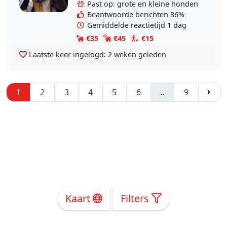
katten en verschillende
Past op: grote en kleine honden
hondenrassen, met..
Beantwoorde berichten 86%
Gemiddelde reactietijd 1 dag
€35
€45
€15
Laatste keer ingelogd:
2 weken geleden
1
2
3
4
5
6
..
9
Kaart
Filters