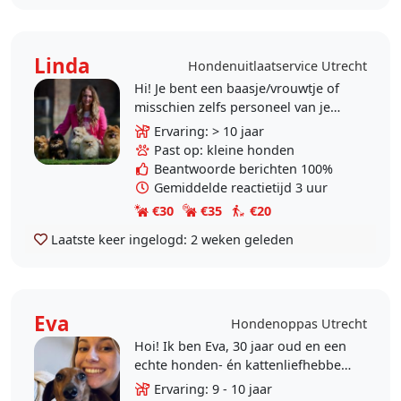
Linda
Hondenuitlaatservice Utrecht
Hi! Je bent een baasje/vrouwtje of
misschien zelfs personeel van je
hond en opzoek naar een
Ervaring: > 10 jaar
uitlater/oppasser. Hierbij kort
Past op: kleine honden
verhaal over..
Beantwoorde berichten 100%
Gemiddelde reactietijd 3 uur
€30
€35
€20
Laatste keer ingelogd:
2 weken geleden
Eva
Hondenoppas Utrecht
Hoi! Ik ben Eva, 30 jaar oud en een
echte honden- én kattenliefhebber.
Ik heb ervaring met oppassen op
Ervaring: 9 - 10 jaar