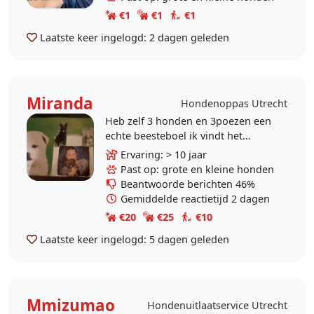
(dus zonder tuin)...
€1
€1
€1
Laatste keer ingelogd:
2 dagen geleden
Miranda
Hondenoppas Utrecht
Heb zelf 3 honden en 3poezen een
echte beesteboel ik vindt het
heerlijk en geniet ervan om met de
Ervaring: > 10 jaar
honden naar buiten te gaan in de
Past op: grote en kleine honden
zon maar ook..
Beantwoorde berichten 46%
Gemiddelde reactietijd 2 dagen
€20
€25
€10
Laatste keer ingelogd:
5 dagen geleden
Mmizumao
Hondenuitlaatservice Utrecht