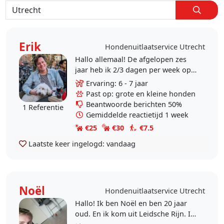
Erik
Hondenuitlaatservice Utrecht
Hallo allemaal! De afgelopen zes
jaar heb ik 2/3 dagen per week op
de leukste hond van Utrecht
Ervaring: 6 - 7 jaar
gepast. Deze hond verhuist naar
Past op: grote en kleine honden
Frankrijk, dus het..
Beantwoorde berichten 50%
1 Referentie
Gemiddelde reactietijd 1 week
€25
€30
€7.5
Laatste keer ingelogd:
vandaag
Noël
Hondenuitlaatservice Utrecht
Hallo! Ik ben Noël en ben 20 jaar
oud. En ik kom uit Leidsche Rijn. Ik