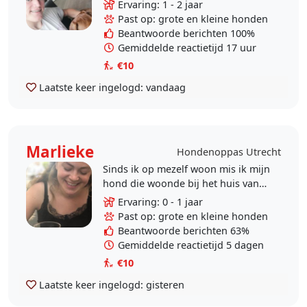
zou het super leuk vinden als ik
Ervaring: 1 - 2 jaar
met jouw hond een stukje mag
Past op: grote en kleine honden
lopen of even..
Beantwoorde berichten 100%
Gemiddelde reactietijd 17 uur
€10
Laatste keer ingelogd:
vandaag
Marlieke
Hondenoppas Utrecht
Sinds ik op mezelf woon mis ik mijn
hond die woonde bij het huis van
mijn ouders. Het lijkt me heel leuk
Ervaring: 0 - 1 jaar
om weer contact met honden te
Past op: grote en kleine honden
krijgen en met..
Beantwoorde berichten 63%
Gemiddelde reactietijd 5 dagen
€10
Laatste keer ingelogd:
gisteren