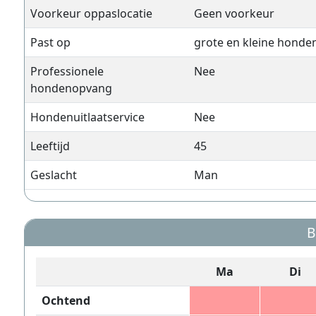
Voorkeur oppaslocatie
Geen voorkeur
Past op
grote en kleine honde
Professionele
Nee
hondenopvang
Hondenuitlaatservice
Nee
Leeftijd
45
Geslacht
Man
B
Ma
Di
Ochtend