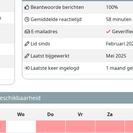
Beantwoorde berichten
100%
n
Gemiddelde reactietijd
58 minuten
E-mailadres
Geverifie
Lid sinds
Februari 20
Laatst bijgewerkt
Mei 2025
Laatste keer ingelogd
1 maand ge
eschikbaarheid
Wo
Do
Vr
Za