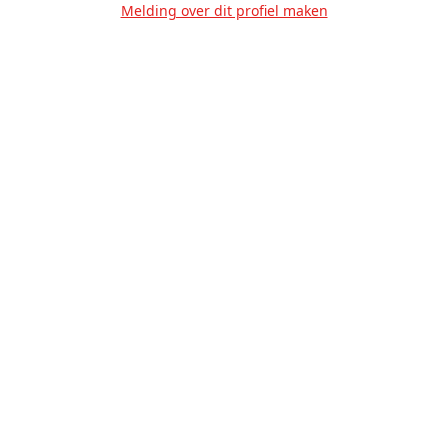
Melding over dit profiel maken
Over Ons
Privacy
Voorwaarden
Tarieven
Help
Volg ons!