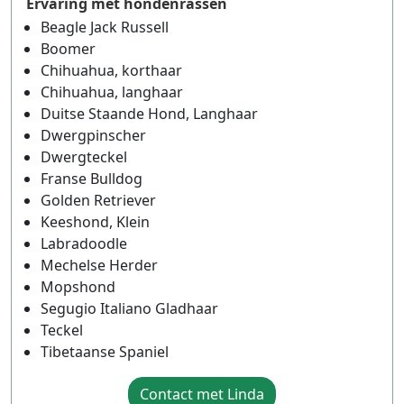
Ervaring met hondenrassen
Beagle Jack Russell
Boomer
Chihuahua, korthaar
Chihuahua, langhaar
Duitse Staande Hond, Langhaar
Dwergpinscher
Dwergteckel
Franse Bulldog
Golden Retriever
Keeshond, Klein
Labradoodle
Mechelse Herder
Mopshond
Segugio Italiano Gladhaar
Teckel
Tibetaanse Spaniel
Contact met Linda