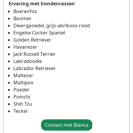
Ervaring met hondenrassen
Boerenfox
Boomer
Dwergpoedel, grijs-abrikoos-rood
Engelse Cocker Spaniel
Golden Retriever
Havanezer
Jack Russell Terrier
Labradoodle
Labrador Retriever
Maltezer
Maltipoo
Poedel
Pomchi
Shih Tzu
Teckel
Contact met Bianca