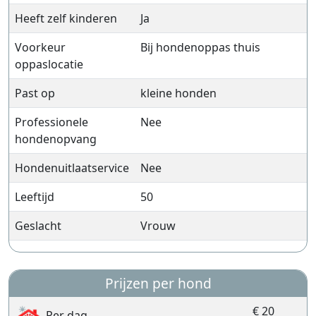
Heeft zelf kinderen
Ja
Voorkeur
Bij hondenoppas thuis
oppaslocatie
Past op
kleine honden
Professionele
Nee
hondenopvang
Hondenuitlaatservice
Nee
Leeftijd
50
Geslacht
Vrouw
Prijzen per hond
€ 20
Per dag