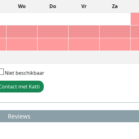
Wo
Do
Vr
Za
Niet beschikbaar
Contact met Katti
Reviews