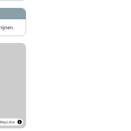
hijnen.
MapLibre