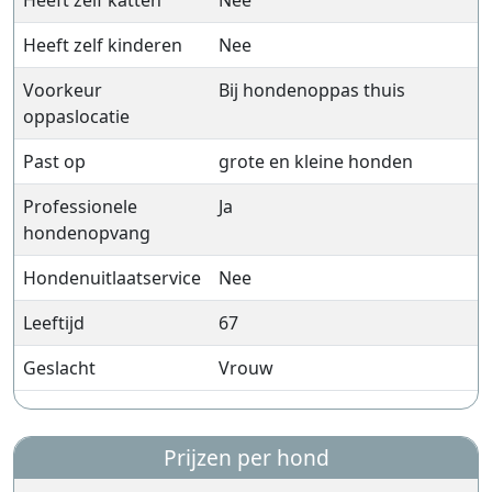
Heeft zelf katten
Nee
Heeft zelf kinderen
Nee
Voorkeur
Bij hondenoppas thuis
oppaslocatie
Past op
grote en kleine honden
Professionele
Ja
hondenopvang
Hondenuitlaatservice
Nee
Leeftijd
67
Geslacht
Vrouw
Prijzen per hond