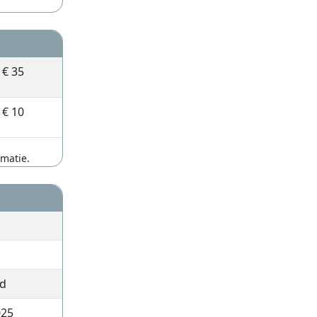
€ 35
€ 10
rmatie.
rd
025