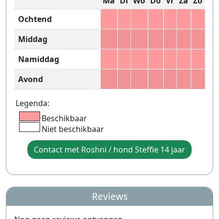
Ma
Di
Wo
Do
Vr
Za
Zo
Ochtend
Middag
Namiddag
Avond
Legenda:
Beschikbaar
Niet beschikbaar
Contact met Roshni / hond Steffie 14 jaar
Reviews