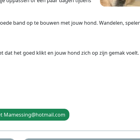
gje oppassen of een paar dagen tijdens
 goede band op te bouwen met jouw hond. Wandelen, spele
et dat het goed klikt en jouw hond zich op zijn gemak voelt.
et Mamessing@hotmail.com