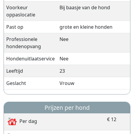
Voorkeur
Bij baasje van de hond
oppaslocatie
Past op
grote en kleine honden
Professionele
Nee
hondenopvang
Hondenuitlaatservice
Nee
Leeftijd
23
Geslacht
Vrouw
Prijzen per hond
€ 12
Per dag