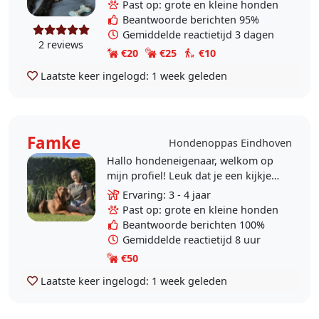
het park of pas ik op tijdens
Past op: grote en kleine honden
vakanties of wanneer u een..
Beantwoorde berichten 95%
Gemiddelde reactietijd 3 dagen
2 reviews
€20
€25
€10
Laatste keer ingelogd:
1 week geleden
Famke
Hondenoppas Eindhoven
Hallo hondeneigenaar, welkom op
mijn profiel! Leuk dat je een kijkje
neemt. Ik ben Famke, 22 jaar oud,
Ervaring: 3 - 4 jaar
en ben net als jij waarschijnlijk, een
Past op: grote en kleine honden
enorme..
Beantwoorde berichten 100%
Gemiddelde reactietijd 8 uur
€50
Laatste keer ingelogd:
1 week geleden