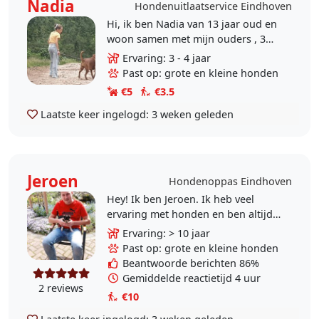
Nadia
Hondenuitlaatservice Eindhoven
Hi, ik ben Nadia van 13 jaar oud en
woon samen met mijn ouders , 3
broers en zus en onze 4 jarige
Ervaring: 3 - 4 jaar
Boxer in 't Hool. Ik ben een echte
Past op: grote en kleine honden
hondenvriend en..
€5
€3.5
Laatste keer ingelogd:
3 weken geleden
Jeroen
Hondenoppas Eindhoven
Hey! Ik ben Jeroen. Ik heb veel
ervaring met honden en ben altijd
met dieren bezig geweest. Mijn
Ervaring: > 10 jaar
ervaring: - gewerkt bij meerdere
Past op: grote en kleine honden
dierenpensions -..
Beantwoorde berichten 86%
Gemiddelde reactietijd 4 uur
2 reviews
€10