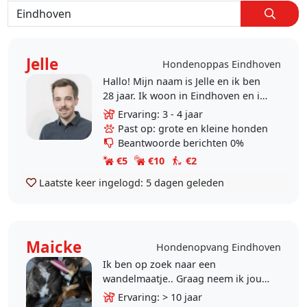
Jelle
Hondenoppas Eindhoven
Hallo! Mijn naam is Jelle en ik ben
28 jaar. Ik woon in Eindhoven en ik
vindt het erg leuk om op honden te
Ervaring: 3 - 4 jaar
passen. Momenteel is het niet
Past op: grote en kleine honden
mogelijk..
Beantwoorde berichten 0%
€5
€10
€2
Laatste keer ingelogd:
5 dagen geleden
Maicke
Hondenopvang Eindhoven
Ik ben op zoek naar een
wandelmaatje.. Graag neem ik jou
hond mee uit wandelen..spelen in
Ervaring: > 10 jaar