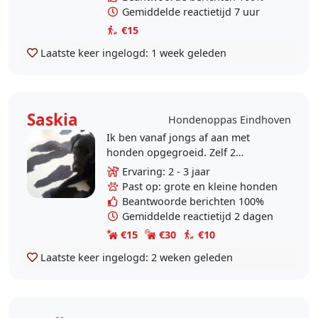
Gemiddelde reactietijd 7 uur
€15
Laatste keer ingelogd:
1 week geleden
Saskia
Hondenoppas Eindhoven
Ik ben vanaf jongs af aan met
honden opgegroeid. Zelf 2
labradors gehad. Hiermee puppy
Ervaring: 2 - 3 jaar
cursus en andere cursussen
Past op: grote en kleine honden
meegedaan. Door mijn scheiding
Beantwoorde berichten 100%
kan..
Gemiddelde reactietijd 2 dagen
€15
€30
€10
Laatste keer ingelogd:
2 weken geleden