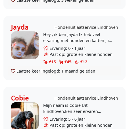
Laatste keer ingelogd:
3 weken geleden
Jayda
Hondenuitlaatservice Eindhoven
Hey , ik ben jayda Ik heb veel
ervaring met honden en katten , ik
heb mijn hele leven lang al
Ervaring: 0 - 1 jaar
verschillende rassen honden gehad
Past op: grote en kleine honden
, en heb nu nog..
€15
€45
€12
Laatste keer ingelogd:
1 maand geleden
Cobie
Hondenuitlaatservice Eindhoven
Mijn naam is Cobie Uit
Eindhoven.Een zeer ervaren
dierenoppasser. Mocht U een vaste
Ervaring: 5 - 6 jaar
oppas zoeken die ervoor zorgt dat
Past op: grote en kleine honden