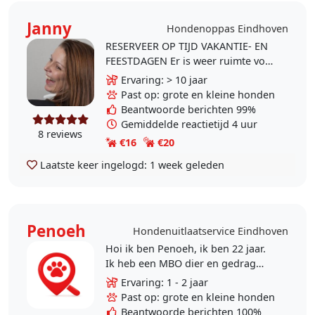
Janny
Hondenoppas Eindhoven
RESERVEER OP TIJD VAKANTIE- EN
FEESTDAGEN Er is weer ruimte voor
dag- of vakantieopvang. Op dit
Ervaring: > 10 jaar
moment heb ik 2 doberdames en 1
Past op: grote en kleine honden
dwergschnauzer...
Beantwoorde berichten 99%
Gemiddelde reactietijd 4 uur
8 reviews
€16
€20
Laatste keer ingelogd:
1 week geleden
Penoeh
Hondenuitlaatservice Eindhoven
Hoi ik ben Penoeh, ik ben 22 jaar.
Ik heb een MBO dier en gedrag
afgerond en ik laat nu in de regio
Ervaring: 1 - 2 jaar
waalre en Eindhoven honden uit.
Past op: grote en kleine honden
Wandelen en..
Beantwoorde berichten 100%