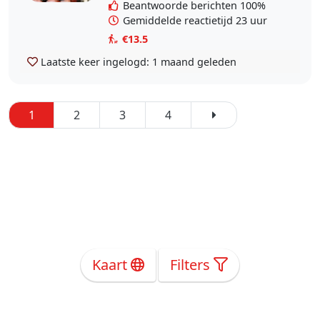
uw huisdiertje in eigen..
Beantwoorde berichten 100%
Gemiddelde reactietijd 23 uur
€13.5
Laatste keer ingelogd:
1 maand geleden
1
2
3
4
Kaart
Filters