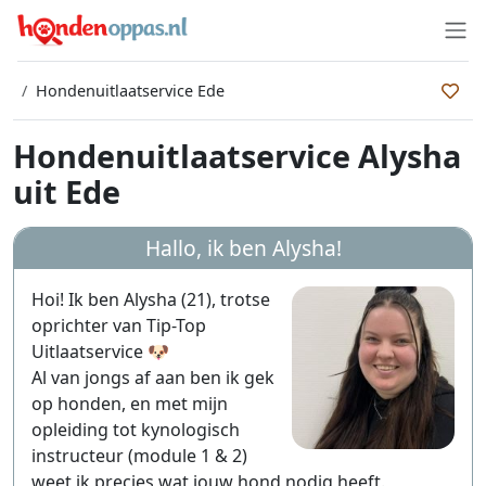
Hondenuitlaatservice Ede
Hondenuitlaatservice Alysha
uit Ede
Hallo, ik ben
Alysha
!
Hoi! Ik ben Alysha (21), trotse
oprichter van Tip-Top
Uitlaatservice 🐶
Al van jongs af aan ben ik gek
op honden, en met mijn
opleiding tot kynologisch
instructeur (module 1 & 2)
weet ik precies wat jouw hond nodig heeft.