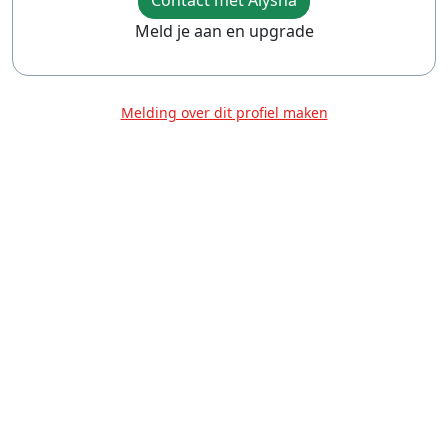
Contact met Alysha
Meld je aan en upgrade
Melding over dit profiel maken
Over Ons
Privacy
Voorwaarden
Tarieven
Help