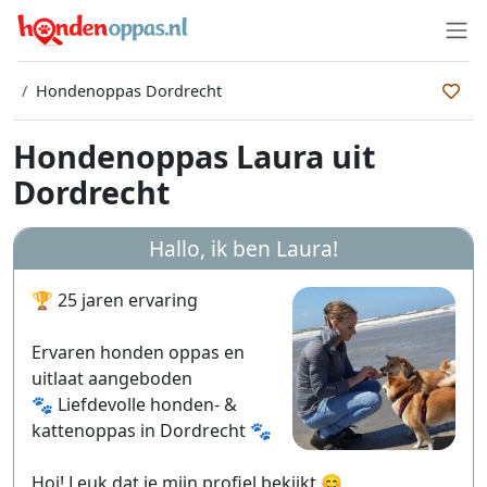
Hondenoppas Dordrecht
Hondenoppas Laura uit
Dordrecht
Hallo, ik ben
Laura
!
🏆 25 jaren ervaring
Ervaren honden oppas en
uitlaat aangeboden
🐾 Liefdevolle honden- &
kattenoppas in Dordrecht 🐾
Hoi! Leuk dat je mijn profiel bekijkt 😊