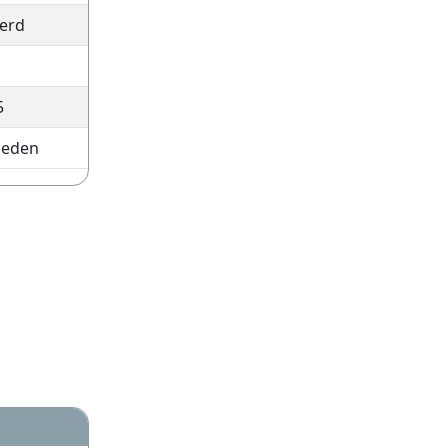
erd
5
leden