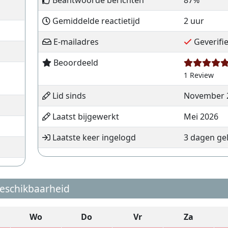
Beantwoorde berichten
87%
Gemiddelde reactietijd
2 uur
E-mailadres
Geverifi
Beoordeeld
1 Review
Lid sinds
November 
Laatst bijgewerkt
Mei 2026
Laatste keer ingelogd
3 dagen ge
eschikbaarheid
Wo
Do
Vr
Za