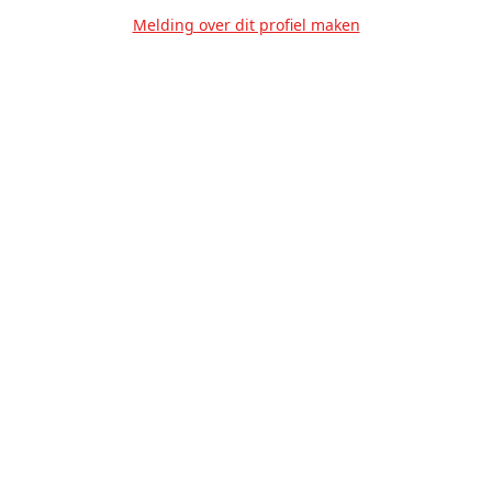
Melding over dit profiel maken
Over Ons
Privacy
Voorwaarden
Tarieven
Help
Volg ons!