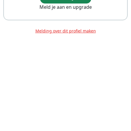
Meld je aan en upgrade
Melding over dit profiel maken
Over Ons
Privacy
Voorwaarden
Tarieven
Help