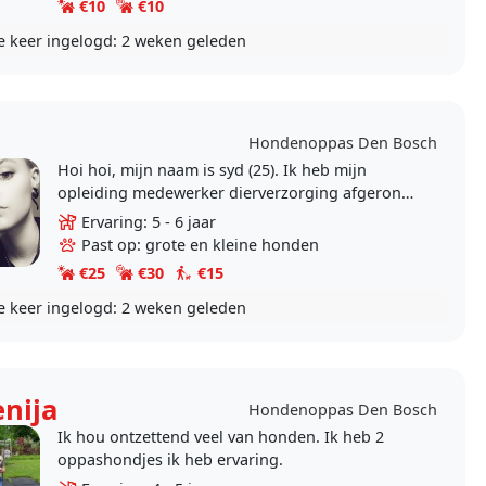
€10
€10
e keer ingelogd:
2 weken geleden
Hondenoppas Den Bosch
Hoi hoi, mijn naam is syd (25). Ik heb mijn
opleiding medewerker dierverzorging afgerond
op het Helicon. Ik heb altijd al van dieren
Ervaring: 5 - 6 jaar
gehouden en het..
Past op: grote en kleine honden
€25
€30
€15
e keer ingelogd:
2 weken geleden
enija
Hondenoppas Den Bosch
Ik hou ontzettend veel van honden. Ik heb 2
oppashondjes ik heb ervaring.