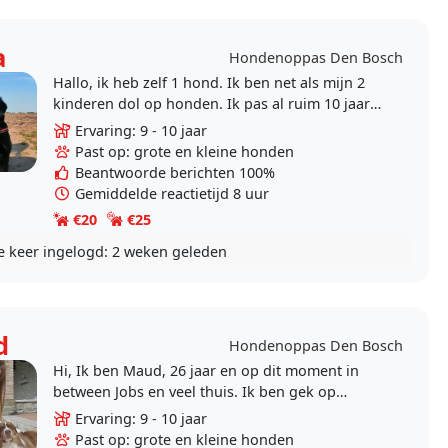
a
Hondenoppas Den Bosch
Hallo, ik heb zelf 1 hond. Ik ben net als mijn 2
kinderen dol op honden. Ik pas al ruim 10 jaar
op anderlei soorten honden, ook voor een
Ervaring: 9 - 10 jaar
langere tijd..
Past op: grote en kleine honden
Beantwoorde berichten 100%
Gemiddelde reactietijd 8 uur
€20
€25
e keer ingelogd:
2 weken geleden
d
Hondenoppas Den Bosch
Hi, Ik ben Maud, 26 jaar en op dit moment in
between Jobs en veel thuis. Ik ben gek op
honden en heb veel liefde te geven aan een
Ervaring: 9 - 10 jaar
hond. Wij zouden..
Past op: grote en kleine honden