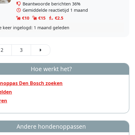
Beantwoorde berichten 36%
Gemiddelde reactietijd 1 maand
€10
€15
€2.5
e keer ingelogd:
1 maand geleden
2
3
Hoe werkt het?
noppas Den Bosch zoeken
lden
ren
Andere hondenoppassen