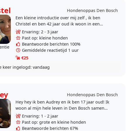
tel
Hondenoppas Den Bosch
Een kleine introductie over mij zelf , ik ben
Christel en ben 42 jaar oud ik woon in een
eengezinswoning samen met mij hondje Simba
Ervaring: 2 - 3 jaar
van 11 een..
Past op: kleine honden
Beantwoorde berichten 100%
entie
Gemiddelde reactietijd 1 uur
€25
e keer ingelogd:
vandaag
ey
Hondenoppas Den Bosch
Hey hey ik ben Audrey en ik ben 17 jaar oud! Ik
woon al mijn hele leven in Den Bosch samen
met mijn eigen lieve Miso (mijn poes van 1 jaar
Ervaring: 1 - 2 jaar
oud). Ik..
Past op: grote en kleine honden
Beantwoorde berichten 67%