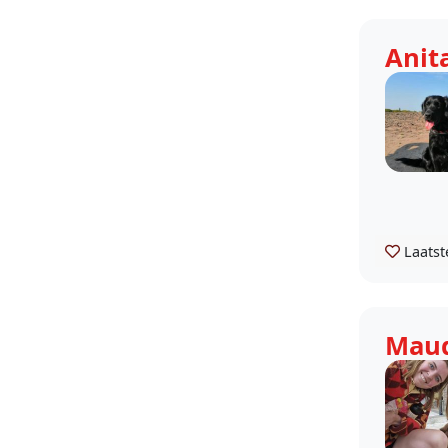
Anit
Laatst
Mau