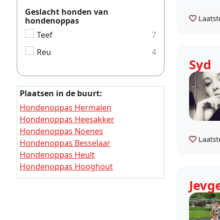
Geslacht honden van
Laatst
hondenoppas
Teef
7
Reu
4
Syd
Plaatsen in de buurt:
Hondenoppas Hermalen
Hondenoppas Heesakker
Hondenoppas Noenes
Laatst
Hondenoppas Besselaar
Hondenoppas Heult
Hondenoppas Hooghout
Hondenoppas Esch
Jevg
Hondenoppas Borne (Noord-Brabant)
Hondenoppas Elde
Hondenoppas Raam