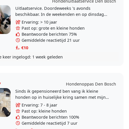
Hondenuitlaatservice Den Bosch
Uitlaatservice. Doordeweeks 's avonds
beschikbaar. In de weekenden en op dinsdag
zowel overdag als 's avonds beschikbaar.
Ervaring: > 10 jaar
Past op: grote en kleine honden
Beantwoorde berichten 75%
Gemiddelde reactietijd 21 uur
€10
e keer ingelogd:
1 week geleden
y
Hondenoppas Den Bosch
Sinds ik gepensioneerd ben vang ik kleine
honden op in huiselijke kring samen met mijn
cocker spaniel we hebben al lieve logeetjes maar
Ervaring: 7 - 8 jaar
nog ruimte..
Past op: kleine honden
Beantwoorde berichten 100%
Gemiddelde reactietijd 7 uur