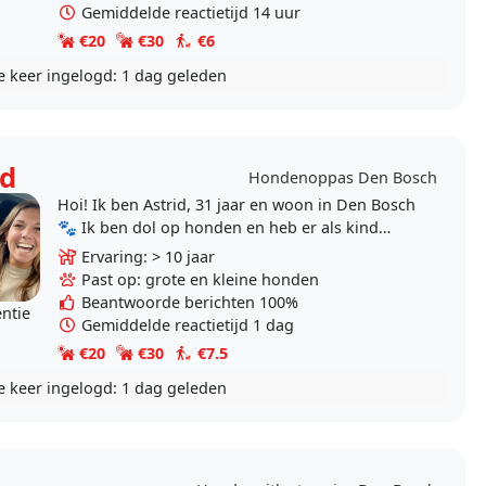
Gemiddelde reactietijd 14 uur
€20
€30
€6
e keer ingelogd:
1 dag geleden
id
Hondenoppas Den Bosch
Hoi! Ik ben Astrid, 31 jaar en woon in Den Bosch
🐾 Ik ben dol op honden en heb er als kind
altijd één gehad. De afgelopen jaren pas ik..
Ervaring: > 10 jaar
Past op: grote en kleine honden
Beantwoorde berichten 100%
entie
Gemiddelde reactietijd 1 dag
€20
€30
€7.5
e keer ingelogd:
1 dag geleden