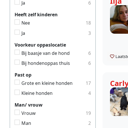
Ilja
Ja
6
Heeft zelf kinderen
Nee
18
Ja
3
Voorkeur oppaslocatie
Bij baasje van de hond
6
Laatst
Bij hondenoppas thuis
6
Past op
Carl
Grote en kleine honden
17
Kleine honden
4
Man/ vrouw
Vrouw
19
Man
2