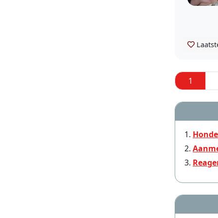
Laatst
1
Honde
Aanme
Reage