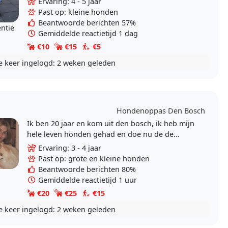
Ervaring: 4 - 5 jaar
Past op: kleine honden
Beantwoorde berichten 57%
entie
Gemiddelde reactietijd 1 dag
€10
€15
€5
e keer ingelogd:
2 weken geleden
Hondenoppas Den Bosch
Ik ben 20 jaar en kom uit den bosch, ik heb mijn
hele leven honden gehad en doe nu de de
opleiding dierenarts assistent paraveterinair,
Ervaring: 3 - 4 jaar
hiervoor..
Past op: grote en kleine honden
Beantwoorde berichten 80%
Gemiddelde reactietijd 1 uur
€20
€25
€15
e keer ingelogd:
2 weken geleden