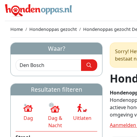
Home
Hondenoppas gezocht
Hondenoppas gezocht De
Waar?
Sorry! He
bestaat n
Hond
Resultaten filteren
Hondenopp
Hondenoppas
actieve hon
omgeving v
Dag
Dag &
Uitlaten
Aanmelden 
Nacht