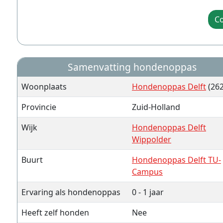
Co
Samenvatting hondenoppas
Woonplaats
Hondenoppas Delft
(262
Provincie
Zuid-Holland
Wijk
Hondenoppas Delft
Wippolder
Buurt
Hondenoppas Delft TU-
Campus
Ervaring als hondenoppas
0 - 1 jaar
Heeft zelf honden
Nee