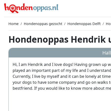
Home
Hondenoppas gezocht
Hondenoppas Delft
Ho
Hondenoppas Hendrik u
Hal
Hi, I am Hendrik and I love dogs! Having grown up wi
played an important part of my life and I understand
Currently, I live by myself and it can be lonely at tim
your dogs to have some company and go on walks tog
bestfriend. If you would like to know more about me,