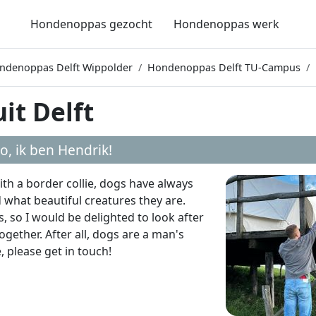
Hondenoppas gezocht
Hondenoppas werk
ndenoppas Delft Wippolder
Hondenoppas Delft TU-Campus
it Delft
lo, ik ben
Hendrik
!
th a border collie, dogs have always
 what beautiful creatures they are.
es, so I would be delighted to look after
ether. After all, dogs are a man's
 please get in touch!