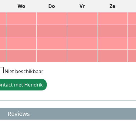
Wo
Do
Vr
Za
Niet beschikbaar
ntact met Hendrik
Reviews