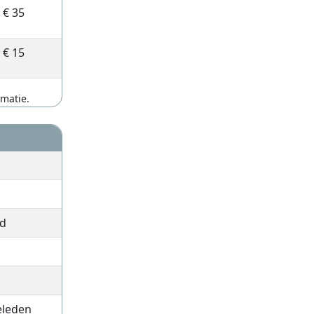
€ 35
€ 15
rmatie.
rd
eleden