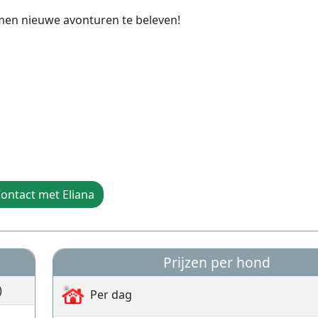
men nieuwe avonturen te beleven!
ontact met Eliana
Prijzen per hond
)
Per dag