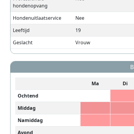
hondenopvang
Hondenuitlaatservice
Nee
Leeftijd
19
Geslacht
Vrouw
B
Ma
Di
Ochtend
Middag
Namiddag
Avond