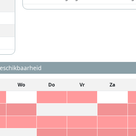
eschikbaarheid
Wo
Do
Vr
Za