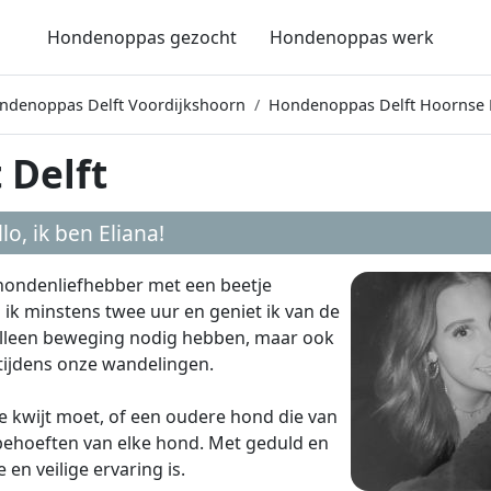
Hondenoppas gezocht
Hondenoppas werk
ndenoppas Delft Voordijkshoorn
Hondenoppas Delft Hoornse 
 Delft
lo, ik ben
Eliana
!
 hondenliefhebber met een beetje
 ik minstens twee uur en geniet ik van de
t alleen beweging nodig hebben, maar ook
d tijdens onze wandelingen.
e kwijt moet, of een oudere hond die van
behoeften van elke hond. Met geduld en
en veilige ervaring is.