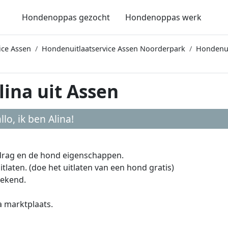
Hondenoppas gezocht
Hondenoppas werk
ice Assen
Hondenuitlaatservice Assen Noorderpark
Hondenui
ina uit Assen
llo, ik ben
Alina
!
edrag en de hond eigenschappen.
laten. (doe het uitlaten van een hond gratis)
eekend.
a marktplaats.