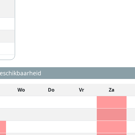
eschikbaarheid
Wo
Do
Vr
Za