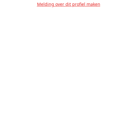
Melding over dit profiel maken
Over Ons
Privacy
Voorwaarden
Tarieven
Help
Volg ons!