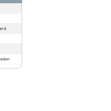
erd
leden