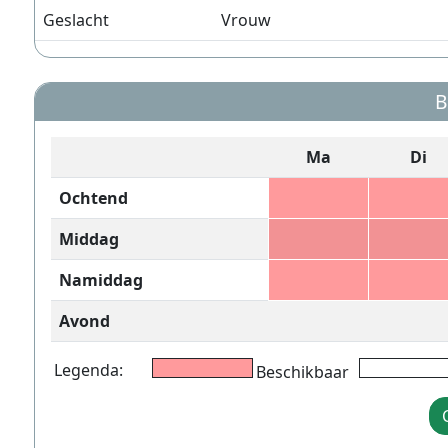
Geslacht
Vrouw
B
Ma
Di
Ochtend
Middag
Namiddag
Avond
Legenda:
Beschikbaar