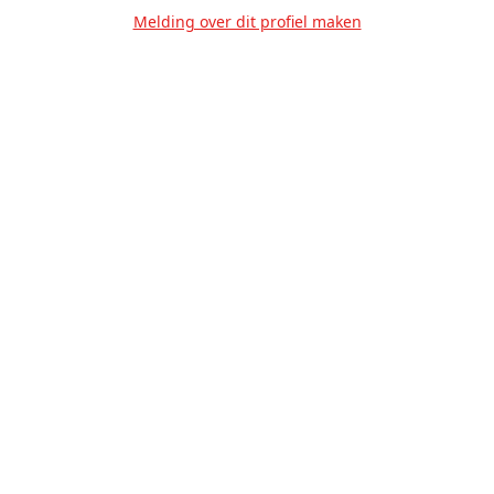
Melding over dit profiel maken
Over Ons
Privacy
Voorwaarden
Tarieven
Help
Volg ons!