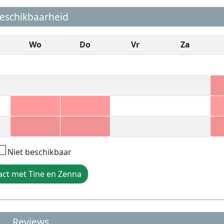
eschikbaarheid
Wo
Do
Vr
Za
Niet beschikbaar
act met Tine en Zenna
Reviews