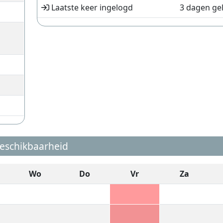
Laatste keer ingelogd
3 dagen ge
eschikbaarheid
Wo
Do
Vr
Za