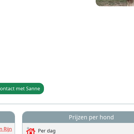
ontact met Sanne
Prijzen per hond
 Rijn
Per dag