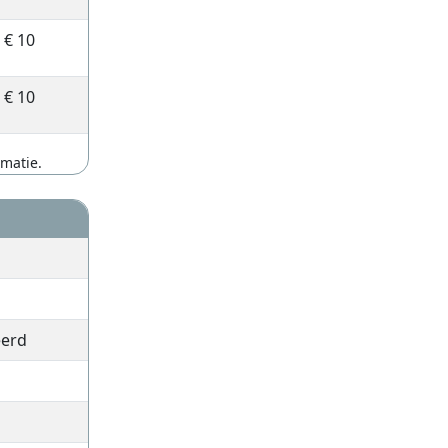
€ 10
€ 10
rmatie.
eerd