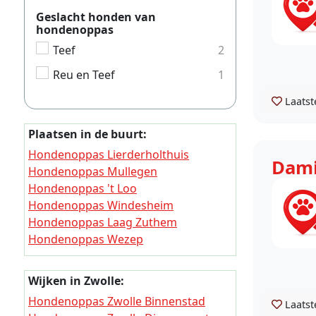
Geslacht honden van
hondenoppas
Teef
2
Reu en Teef
1
Laatst
Plaatsen in de buurt:
Hondenoppas Lierderholthuis
Dam
Hondenoppas Mullegen
Hondenoppas 't Loo
Hondenoppas Windesheim
Hondenoppas Laag Zuthem
Hondenoppas Wezep
Hondenoppas Harculo
Hondenoppas Hoog Zuthem
Wijken in Zwolle:
Hondenoppas Hattem
Hondenoppas Zwolle Binnenstad
Laatst
Hondenoppas Hattemerbroek