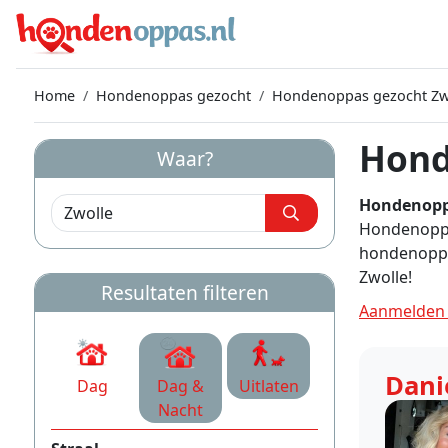
Home
Hondenoppas gezocht
Hondenoppas gezocht Zw
Hond
Waar?
Hondenopp
Hondenoppas
hondenoppa
Zwolle!
Resultaten filteren
Aanmelden 
Dani
Dag
Dag &
Uitlaten
Nacht