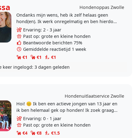
ssa
Hondenoppas Zwolle
Ondanks mijn wens, heb ik zelf helaas geen
hond(en). Ik werk onregelmatig en ben hierdoor
niet altijd thuis. Hierdoor kan ik niet de
Ervaring: 2 - 3 jaar
verdiende tijd..
Past op: grote en kleine honden
Beantwoorde berichten 75%
Gemiddelde reactietijd 1 week
€1
€1
€1
e keer ingelogd:
3 dagen geleden
Hondenuitlaatservice Zwolle
Hoi! 😊 Ik ben een actieve jongen van 13 jaar en
ik ben helemaal gek op honden! Ik zoek graag
klanten op hondenoppas.nl omdat ik super
Ervaring: 0 - 1 jaar
graag..
Past op: grote en kleine honden
€4
€8
€1.5