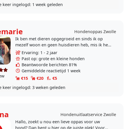
e keer ingelogd:
1 week geleden
emarie
Hondenoppas Zwolle
Ik ben met dieren opgegroeid en sinds ik op
mezelf woon en geen huisdieren heb, mis ik het
gezelschap van dieren om me heen en om liefde
Ervaring: 1 - 2 jaar
te..
Past op: grote en kleine honden
Beantwoorde berichten 81%
Gemiddelde reactietijd 1 week
iew
€15
€20
€5
e keer ingelogd:
3 weken geleden
ina
Hondenuitlaatservice Zwolle
Hallo, zoekt u nou een lieve oppas voor uw
hond? Dan bent u hier op de juiste plek! Voor