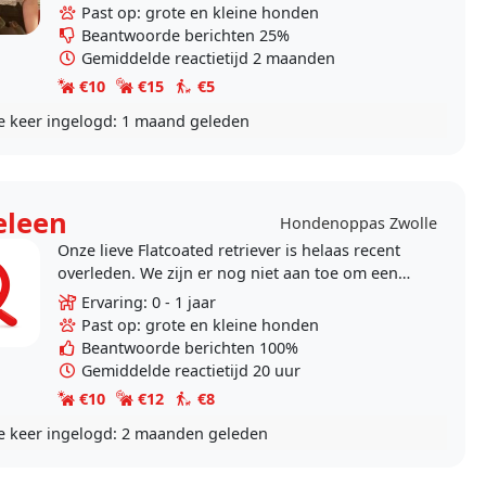
ik een..
Past op: grote en kleine honden
Beantwoorde berichten 25%
Gemiddelde reactietijd 2 maanden
€10
€15
€5
e keer ingelogd:
1 maand geleden
leen
Hondenoppas Zwolle
Onze lieve Flatcoated retriever is helaas recent
overleden. We zijn er nog niet aan toe om een
nieuwe hond te nemen maar we missen het
Ervaring: 0 - 1 jaar
contact met..
Past op: grote en kleine honden
Beantwoorde berichten 100%
Gemiddelde reactietijd 20 uur
€10
€12
€8
e keer ingelogd:
2 maanden geleden