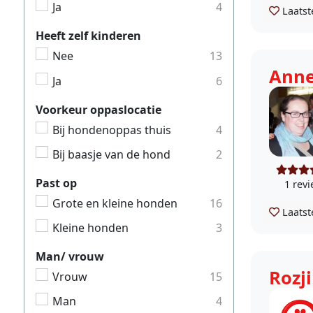
Ja
4
Laatst
Heeft zelf kinderen
Nee
13
Ann
Ja
6
Voorkeur oppaslocatie
Bij hondenoppas thuis
4
Bij baasje van de hond
2
Past op
1 rev
Grote en kleine honden
16
Laatst
Kleine honden
3
Man/ vrouw
Rozj
Vrouw
15
Man
4