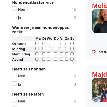
Hondenuitlaatservice
Meli
Nee
16
Ja
3
Wanneer je een hondenoppas
zoekt
Ma
Di
Wo
Do
Vr
Za
Zo
Ochtend
Middag
Laatst
Namiddag
Avond
Heeft zelf honden
Majd
Nee
16
Ja
3
Heeft zelf katten
Nee
15