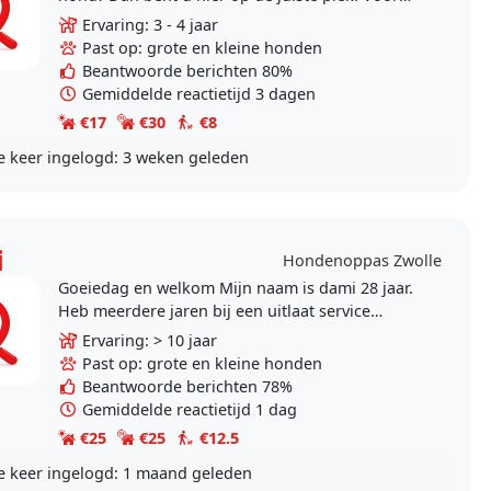
een wandeling, een dagje of blijven slapen. Uw
Ervaring: 3 - 4 jaar
hond krijgt..
Past op: grote en kleine honden
Beantwoorde berichten 80%
Gemiddelde reactietijd 3 dagen
€17
€30
€8
e keer ingelogd:
3 weken geleden
i
Hondenoppas Zwolle
Goeiedag en welkom Mijn naam is dami 28 jaar.
Heb meerdere jaren bij een uitlaat service
gewerkt en meerdere certificaten gehaald voor
Ervaring: > 10 jaar
gedrag van..
Past op: grote en kleine honden
Beantwoorde berichten 78%
Gemiddelde reactietijd 1 dag
€25
€25
€12.5
e keer ingelogd:
1 maand geleden