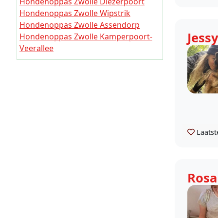
Hondenoppas Zwolle Diezerpoort
Hondenoppas Zwolle Wipstrik
Hondenoppas Zwolle Assendorp
Jess
Hondenoppas Zwolle Kamperpoort-
Veerallee
Hondenoppas Poort van Zwolle
Hondenoppas Zwolle Westenholte
Hondenoppas Zwolle Stadshagen
Hondenoppas Zwolle Holtenbroek
Hondenoppas Zwolle Aalanden
Hondenoppas Zwolle Vechtlanden
Hondenoppas Zwolle Berkum
Laatst
Hondenoppas Zwolle
Marsweteringlanden
Hondenoppas Zwolle Schelle
Rosa
Hondenoppas Zwolle Ittersum
Hondenoppas Zwolle
Soestweteringlanden