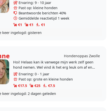
overlijden van mijn honden mis ik ze enorm, het
Ervaring: 9 - 10 jaar
huis is ineens..
Past op: kleine honden
Beantwoorde berichten 40%
Gemiddelde reactietijd 1 week
€1
€1
€1
e keer ingelogd:
gisteren
nne
Hondenoppas Zwolle
Hoi! Helaas kan ik vanwege mijn werk zelf geen
hond nemen. Wel vind ik het erg leuk om af en
toe op een hond te passen en/of uit te laten. Ik
Ervaring: 0 - 1 jaar
heb..
Past op: grote en kleine honden
€17.5
€25
€7.5
e keer ingelogd:
2 dagen geleden