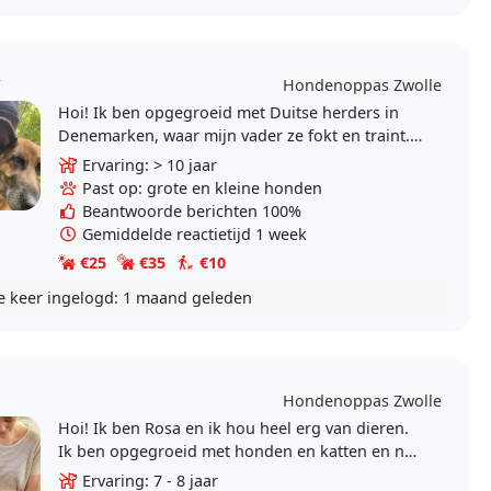
y
Hondenoppas Zwolle
Hoi! Ik ben opgegroeid met Duitse herders in
Denemarken, waar mijn vader ze fokt en traint.
Daardoor heb ik van jongs af aan veel ervaring
Ervaring: > 10 jaar
met..
Past op: grote en kleine honden
Beantwoorde berichten 100%
Gemiddelde reactietijd 1 week
€25
€35
€10
e keer ingelogd:
1 maand geleden
Hondenoppas Zwolle
Hoi! Ik ben Rosa en ik hou heel erg van dieren.
Ik ben opgegroeid met honden en katten en nu
ik op mezelf woon mis ik dat wel. Oppassen vind
Ervaring: 7 - 8 jaar