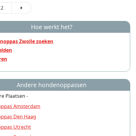
2
Hoe werkt het?
noppas Zwolle zoeken
lden
ren
Andere hondenoppassen
re Plaatsen -
ppas Amsterdam
ppas Den Haag
ppas Utrecht