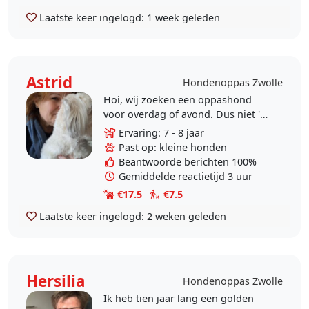
Laatste keer ingelogd:
1 week geleden
Astrid
Hondenoppas Zwolle
Hoi, wij zoeken een oppashond
voor overdag of avond. Dus niet 's
nachts en ook niet tijdens je
Ervaring: 7 - 8 jaar
vakantie. Wij wonen in Zwolle zuid
Past op: kleine honden
en hebben 2 hondjes..
Beantwoorde berichten 100%
Gemiddelde reactietijd 3 uur
€17.5
€7.5
Laatste keer ingelogd:
2 weken geleden
Hersilia
Hondenoppas Zwolle
Ik heb tien jaar lang een golden