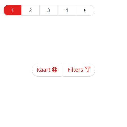
1
2
3
4
Kaart
Filters
Over Ons
Privacy
Voorwaarden
Tarieven
Help