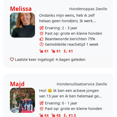
Melissa
Hondenoppas Zwolle
Ondanks mijn wens, heb ik zelf
helaas geen hond(en). Ik werk
onregelmatig en ben hierdoor niet
Ervaring: 2 - 3 jaar
altijd thuis. Hierdoor kan ik niet de
Past op: grote en kleine honden
verdiende tijd..
Beantwoorde berichten 75%
Gemiddelde reactietijd 1 week
€1
€1
€1
Laatste keer ingelogd:
4 dagen geleden
Majd
Hondenuitlaatservice Zwolle
Hoi! 😊 Ik ben een actieve jongen
van 13 jaar en ik ben helemaal gek
op honden! Ik zoek graag klanten
Ervaring: 0 - 1 jaar
op hondenoppas.nl omdat ik super
Past op: grote en kleine honden
graag..
€4
€8
€1.5