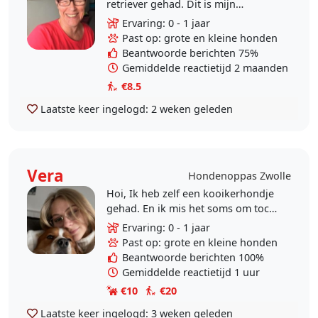
retriever gehad. Dit is mijn
favoriete hond. Graag zou ik een
Ervaring: 0 - 1 jaar
keer in de week een golden
Past op: grote en kleine honden
retriever uitlaten. Om zo..
Beantwoorde berichten 75%
Gemiddelde reactietijd 2 maanden
€8.5
Laatste keer ingelogd:
2 weken geleden
Vera
Hondenoppas Zwolle
Hoi, Ik heb zelf een kooikerhondje
gehad. En ik mis het soms om toch
zo’n dierenvriend om me heen te
Ervaring: 0 - 1 jaar
hebben. Op dit moment woon ik in
Past op: grote en kleine honden
Zwolle en..
Beantwoorde berichten 100%
Gemiddelde reactietijd 1 uur
€10
€20
Laatste keer ingelogd:
3 weken geleden