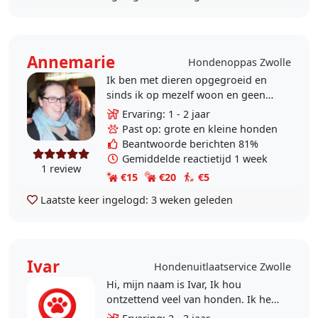
Annemarie
Hondenoppas Zwolle
Ik ben met dieren opgegroeid en
sinds ik op mezelf woon en geen
huisdieren heb, mis ik het
Ervaring: 1 - 2 jaar
gezelschap van dieren om me heen
Past op: grote en kleine honden
en om liefde te..
Beantwoorde berichten 81%
Gemiddelde reactietijd 1 week
1 review
€15
€20
€5
Laatste keer ingelogd:
3 weken geleden
Ivar
Hondenuitlaatservice Zwolle
Hi, mijn naam is Ivar, Ik hou
ontzettend veel van honden. Ik heb
een eigen hondje van 2 jaar. En ik