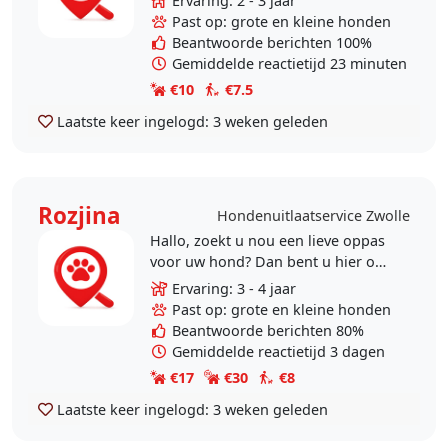
Ervaring: 2 - 3 jaar
heb ervaring met verschillende
Past op: grote en kleine honden
oppashondjes...
Beantwoorde berichten 100%
Gemiddelde reactietijd 23 minuten
€10
€7.5
Laatste keer ingelogd:
3 weken geleden
Rozjina
Hondenuitlaatservice Zwolle
Hallo, zoekt u nou een lieve oppas
voor uw hond? Dan bent u hier op
de juiste plek! Voor een wandeling,
Ervaring: 3 - 4 jaar
een dagje of blijven slapen. Uw
Past op: grote en kleine honden
hond krijgt..
Beantwoorde berichten 80%
Gemiddelde reactietijd 3 dagen
€17
€30
€8
Laatste keer ingelogd:
3 weken geleden