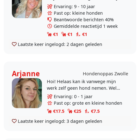
verhuizing en het overlijden van
Ervaring: 9 - 10 jaar
mijn honden mis ik ze enorm, het
Past op: kleine honden
huis is ineens..
Beantwoorde berichten 40%
Gemiddelde reactietijd 1 week
€1
€1
€1
Laatste keer ingelogd:
2 dagen geleden
Arjanne
Hondenoppas Zwolle
Hoi! Helaas kan ik vanwege mijn
werk zelf geen hond nemen. Wel
vind ik het erg leuk om af en toe op
Ervaring: 0 - 1 jaar
een hond te passen en/of uit te
Past op: grote en kleine honden
laten. Ik heb..
€17.5
€25
€7.5
Laatste keer ingelogd:
3 dagen geleden