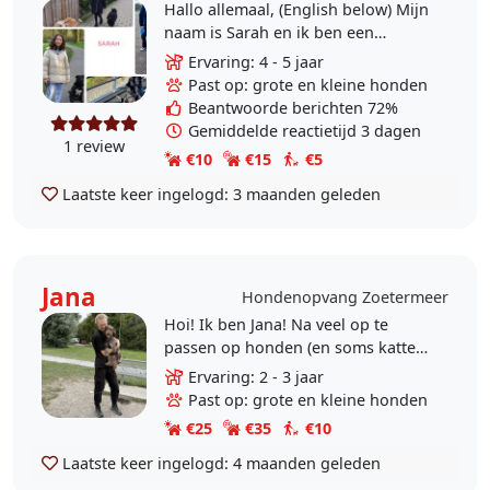
Hallo allemaal, (English below) Mijn
naam is Sarah en ik ben een
hondenliefhebber. Samen met mijn
Ervaring: 4 - 5 jaar
vader (Nordin) bieden wij een
Past op: grote en kleine honden
hondenuitlaatservice..
Beantwoorde berichten 72%
Gemiddelde reactietijd 3 dagen
1 review
€10
€15
€5
Laatste keer ingelogd:
3 maanden geleden
Jana
Hondenopvang Zoetermeer
Hoi! Ik ben Jana! Na veel op te
passen op honden (en soms katten)
van kennissen en kennissen van
Ervaring: 2 - 3 jaar
kennissen dacht ik dat het tijd was
Past op: grote en kleine honden
om dit vaker en..
€25
€35
€10
Laatste keer ingelogd:
4 maanden geleden