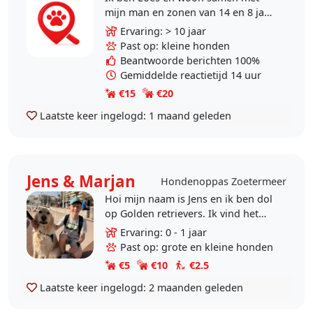
mijn man en zonen van 14 en 8 jaar
in Zoetermeer. Zelf hebben wij 17
Ervaring: > 10 jaar
jaar een Jack russel gehad waar we
Past op: kleine honden
helaas vorig..
Beantwoorde berichten 100%
Gemiddelde reactietijd 14 uur
€15
€20
Laatste keer ingelogd:
1 maand geleden
Jens & Marjan
Hondenoppas Zoetermeer
Hoi mijn naam is Jens en ik ben dol
op Golden retrievers. Ik vind het
super lieve & leuke honden en ik
Ervaring: 0 - 1 jaar
zou heel graag een Golden
Past op: grote en kleine honden
Retriever willen..
€5
€10
€2.5
Laatste keer ingelogd:
2 maanden geleden