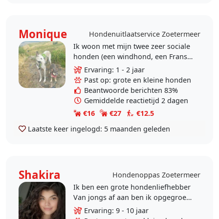
Monique
Hondenuitlaatservice Zoetermeer
Ik woon met mijn twee zeer sociale
honden (een windhond, een Franse
Bulldog) in Seghwaert, vlakbij
Ervaring: 1 - 2 jaar
Noord Aa en Weidse Weide. Hou
Past op: grote en kleine honden
van lange..
Beantwoorde berichten 83%
Gemiddelde reactietijd 2 dagen
€16
€27
€12.5
Laatste keer ingelogd:
5 maanden geleden
Shakira
Hondenoppas Zoetermeer
Ik ben een grote hondenliefhebber
Van jongs af aan ben ik opgegroeid
met honden. ​Betrouwbaarheid: Ik
Ervaring: 9 - 10 jaar
volg jouw regels en schema strikt..