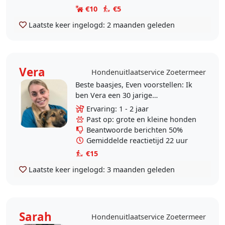
€10
€5
Laatste keer ingelogd:
2 maanden geleden
Vera
Hondenuitlaatservice Zoetermeer
Beste baasjes, Even voorstellen: Ik
ben Vera een 30 jarige
paraveterinair
Ervaring: 1 - 2 jaar
(dierenartsassistente) uit
Past op: grote en kleine honden
Zoetermeer. Ik heb ervaring met
Beantwoorde berichten 50%
allerlei soorten..
Gemiddelde reactietijd 22 uur
€15
Laatste keer ingelogd:
3 maanden geleden
Sarah
Hondenuitlaatservice Zoetermeer