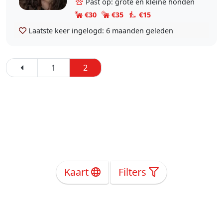
Past op: grote en kleine honden
€30
€35
€15
Laatste keer ingelogd:
6 maanden geleden
1
2
Kaart
Filters