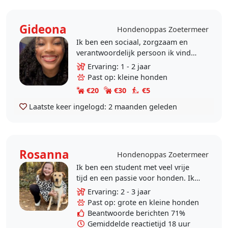
Gideona
Hondenoppas Zoetermeer
Ik ben een sociaal, zorgzaam en
verantwoordelijk persoon ik vind
honden hardstikke leuk. Ik wandel
Ervaring: 1 - 2 jaar
graag en vind het leuk om altijd
Past op: kleine honden
bezig te zijn. ..
€20
€30
€5
Laatste keer ingelogd:
2 maanden geleden
Rosanna
Hondenoppas Zoetermeer
Ik ben een student met veel vrije
tijd en een passie voor honden. Ik
vind het leuk om te wandelen en op
Ervaring: 2 - 3 jaar
te passen en te spelen. Ik heb zelf
Past op: grote en kleine honden
ook een..
Beantwoorde berichten 71%
Gemiddelde reactietijd 18 uur