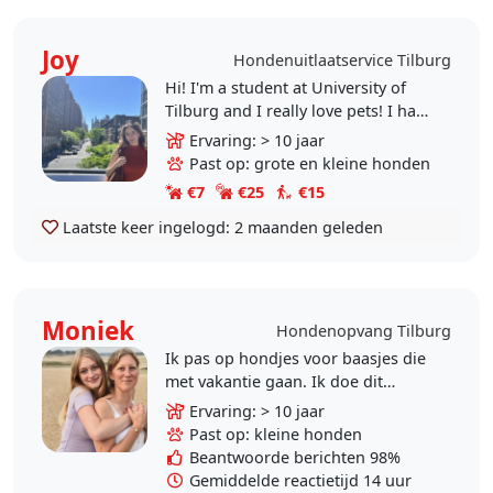
Joy
Hondenuitlaatservice Tilburg
Hi! I'm a student at University of
Tilburg and I really love pets! I had
a shepherd for more than 10 years
Ervaring: > 10 jaar
and I used to take care of my..
Past op: grote en kleine honden
€7
€25
€15
Laatste keer ingelogd:
2 maanden geleden
Moniek
Hondenopvang Tilburg
Ik pas op hondjes voor baasjes die
met vakantie gaan. Ik doe dit
ondertussen al een aantal jaar
Ervaring: > 10 jaar
samen met mijn gezin. Ik heb een
Past op: kleine honden
vriend en 2 dochters..
Beantwoorde berichten 98%
Gemiddelde reactietijd 14 uur