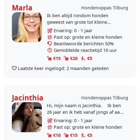
Marla
Hondenoppas Tilburg
Ik ben altijd rondom honden
geweest van grote tot kleine
honden. Nu wil ik graag weer met
Ervaring: 0 - 1 jaar
honden iets doen dus leek
Past op: grote en kleine honden
oppassen mij perfect!
Beantwoorde berichten 50%
Gemiddelde reactietijd 16 uur
€15
€20
€5
Laatste keer ingelogd:
2 maanden geleden
Jacinthia
Hondenoppas Tilburg
Hi, mijn naam is Jacinthia. Ik ben
26 jaar en ik heb vanaf jongs af aan
altijd al hondjes om me heen
Ervaring: 0 - 1 jaar
gehad. Zo ben ik zelf opgegroeid
Past op: grote en kleine honden
met een..
€10
€15
€5