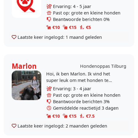
verzorgen. dus zoekt u nog een
Ervaring: 4 - 5 jaar
oppas? ik help u graag! ik heb altijd
Past op: grote en kleine honden
toezicht door mijn..
Beantwoorde berichten 0%
€10
€15
€5
Laatste keer ingelogd:
1 maand geleden
Marlon
Hondenoppas Tilburg
Hoi, ik ben Marlon. Ik vind het
super leuk om met honden te
werken en wil hier later ook zeker
Ervaring: 3 - 4 jaar
mijn beroep van maken. Tot nu toe
Past op: grote en kleine honden
heb ik veel op de..
Beantwoorde berichten 3%
Gemiddelde reactietijd 3 dagen
€10
€15
€7.5
Laatste keer ingelogd:
2 maanden geleden