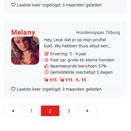
Laatste keer ingelogd:
3 maanden geleden
Melany
Hondenoppas Tilburg
Hey, Leuk dat je op mijn profiel
kijkt. Wij hebben thuis altijd een
hond gehad, een paar jaar geleden
Ervaring: 3 - 4 jaar
overleed onze hondje en sindsdien
Past op: grote en kleine honden
ben ik..
Beantwoorde berichten 57%
Gemiddelde reactietijd 3 dagen
€15
€15
€5
Laatste keer ingelogd:
3 maanden geleden
1
2
3