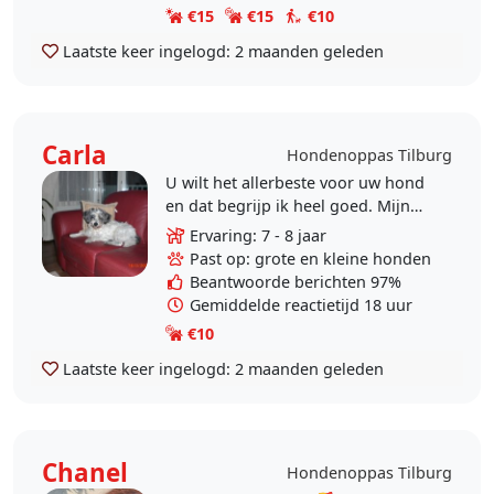
€15
€15
€10
Laatste keer ingelogd:
2 maanden geleden
Carla
Hondenoppas Tilburg
U wilt het allerbeste voor uw hond
en dat begrijp ik heel goed. Mijn
hond heb ik ruim 18 jaar bij me
Ervaring: 7 - 8 jaar
mogen hebben. Het afscheid viel zo
Past op: grote en kleine honden
zwaar dat ik..
Beantwoorde berichten 97%
Gemiddelde reactietijd 18 uur
€10
Laatste keer ingelogd:
2 maanden geleden
Chanel
Hondenoppas Tilburg