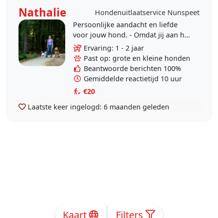
Nathalie
Hondenuitlaatservice Nunspeet
Persoonlijke aandacht en liefde
voor jouw hond. - Omdat jij aan het
werk bent of andere verplichtingen
Ervaring: 1 - 2 jaar
hebt. - Je hond heeft plezier (met
Past op: grote en kleine honden
andere..
Beantwoorde berichten 100%
Gemiddelde reactietijd 10 uur
€20
Laatste keer ingelogd:
6 maanden geleden
Kaart
Filters