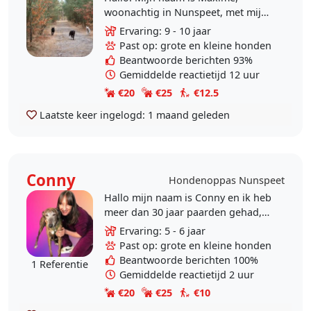
woonachtig in Nunspeet, met mijn
lieve Pyreneese berghond Billy. Ik
Ervaring: 9 - 10 jaar
bied hondenopvang aan in
Past op: grote en kleine honden
huiselijke sfeer tijdens..
Beantwoorde berichten 93%
Gemiddelde reactietijd 12 uur
€20
€25
€12.5
Laatste keer ingelogd:
1 maand geleden
Conny
Hondenoppas Nunspeet
Hallo mijn naam is Conny en ik heb
meer dan 30 jaar paarden gehad,
getraind & les gegeven. Ook
Ervaring: 5 - 6 jaar
honden gehad (Greyhound, Galgo,
Past op: grote en kleine honden
Herder en Am...
Beantwoorde berichten 100%
1 Referentie
Gemiddelde reactietijd 2 uur
€20
€25
€10