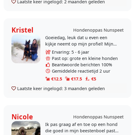
Laatste keer ingelogd:
2 maanden geleden
Kristel
Hondenoppas Nunspeet
Goeiedag, leuk dat u even een
kijkje neemt op mijn profiel! Mijn
naam is Kristel en ik ben 21 jaar. Ik
Ervaring: 5 - 6 jaar
vind het leuk om met dieren te
Past op: grote en kleine honden
werken en..
Beantwoorde berichten 100%
Gemiddelde reactietijd 2 uur
€12.5
€17.5
€5
Laatste keer ingelogd:
3 maanden geleden
Nicole
Hondenoppas Nunspeet
Ik pas graag af en toe op een hond
die goed in mijn beestenboel past.