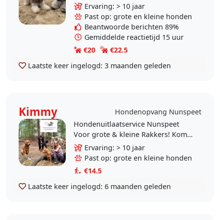
Heb 2 kinderen (9 en 12) 2 honden (
Ervaring: > 10 jaar
barbet en een bijnapoedel) en 2..
Past op: grote en kleine honden
Beantwoorde berichten 89%
Gemiddelde reactietijd 15 uur
€20
€22.5
Laatste keer ingelogd:
3 maanden geleden
Kimmy
Hondenopvang Nunspeet
Hondenuitlaatservice Nunspeet
Voor grote & kleine Rakkers! Komt
uw Rakker spelen? Voor meer
Ervaring: > 10 jaar
informatie stuur gerust een
Past op: grote en kleine honden
berichtje of volg ons..
€14.5
Laatste keer ingelogd:
6 maanden geleden