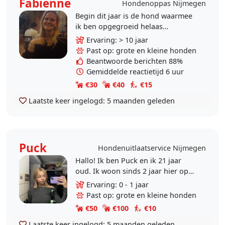
Fabienne
Hondenoppas Nijmegen
Begin dit jaar is de hond waarmee
ik ben opgegroeid helaas
overleden. Elke hondeneigenaar
Ervaring: > 10 jaar
weet hoe belangrijk een hond voor
Past op: grote en kleine honden
je kan zijn en het kan..
Beantwoorde berichten 88%
Gemiddelde reactietijd 6 uur
€30
€40
€15
Laatste keer ingelogd:
5 maanden geleden
Puck
Hondenuitlaatservice Nijmegen
Hallo! Ik ben Puck en ik 21 jaar
oud. Ik woon sinds 2 jaar hier op
kamers in Nijmegen & op dit
Ervaring: 0 - 1 jaar
moment heb ik een tussenjaar. Ik
Past op: grote en kleine honden
ben zelf een..
€50
€100
€10
Laatste keer ingelogd:
5 maanden geleden