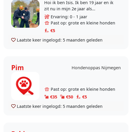
Hoi ik ben Isis. Ik ben 19 jaar en ik
zit nu in mijn 2e jaar als
Werkhondenprofessional. Later wil
Ervaring: 0 - 1 jaar
ik ook hondentrainer worden dus
Past op: grote en kleine honden
vond ik dit een..
€5
Laatste keer ingelogd:
5 maanden geleden
Pim
Hondenoppas Nijmegen
Past op: grote en kleine honden
€35
€50
€5
Laatste keer ingelogd:
5 maanden geleden