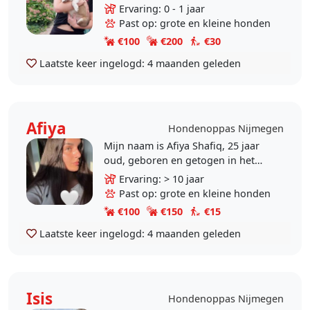
Ik hou enorm veel van honden en
Ervaring: 0 - 1 jaar
het zorgen voor hen geeft mij echt
Past op: grote en kleine honden
veel vreugde...
€100
€200
€30
Laatste keer ingelogd:
4 maanden geleden
Afiya
Hondenoppas Nijmegen
Mijn naam is Afiya Shafiq, 25 jaar
oud, geboren en getogen in het
prachtige Nijmegen. Ik ben een
Ervaring: > 10 jaar
enorme dierenliefhebber en heb
Past op: grote en kleine honden
zelf een hele lieve..
€100
€150
€15
Laatste keer ingelogd:
4 maanden geleden
Isis
Hondenoppas Nijmegen