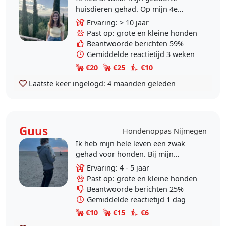
huisdieren gehad. Op mijn 4e
kregen wij thuis een labrador en op
Ervaring: > 10 jaar
mijn 10e kregen wij thuis een
Past op: grote en kleine honden
poedel. Verder heb ik..
Beantwoorde berichten 59%
Gemiddelde reactietijd 3 weken
€20
€25
€10
Laatste keer ingelogd:
4 maanden geleden
Guus
Hondenoppas Nijmegen
Ik heb mijn hele leven een zwak
gehad voor honden. Bij mijn
ouders thuis hebben we een
Ervaring: 4 - 5 jaar
maltezer genaamd Puck en ik hou
Past op: grote en kleine honden
van haar met heel mn hart. Nu..
Beantwoorde berichten 25%
Gemiddelde reactietijd 1 dag
€10
€15
€6