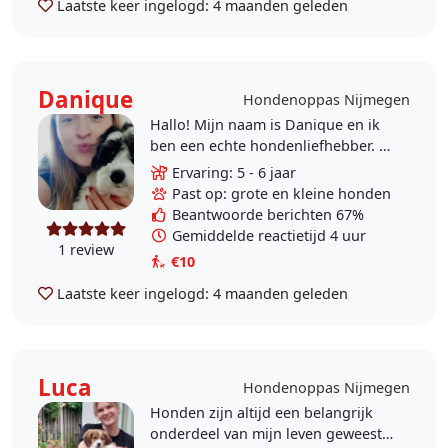
Laatste keer ingelogd:
4 maanden geleden
Danique
Hondenoppas Nijmegen
Hallo! Mijn naam is Danique en ik
ben een echte hondenliefhebber. Ik
ben beschikbaar op dinsdag om
Ervaring: 5 - 6 jaar
met jouw hond(en) een fijne
Past op: grote en kleine honden
wandeling te maken. Ik..
Beantwoorde berichten 67%
Gemiddelde reactietijd 4 uur
1 review
€10
Laatste keer ingelogd:
4 maanden geleden
Luca
Hondenoppas Nijmegen
Honden zijn altijd een belangrijk
onderdeel van mijn leven geweest.