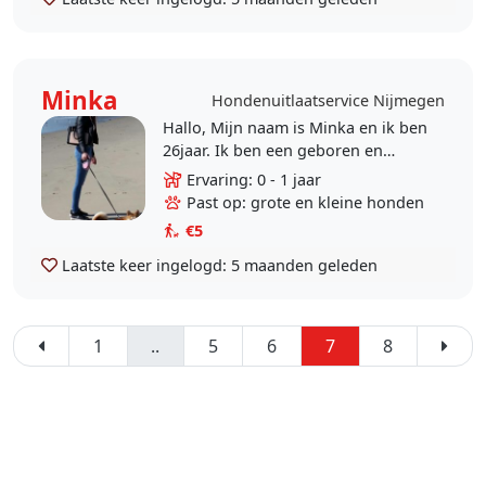
Minka
Hondenuitlaatservice Nijmegen
Hallo, Mijn naam is Minka en ik ben
26jaar. Ik ben een geboren en
getogen Nijmegenaar en woon
Ervaring: 0 - 1 jaar
sinds kort in het centrum.
Past op: grote en kleine honden
Momenteel heb ik wat extra..
€5
Laatste keer ingelogd:
5 maanden geleden
1
..
5
6
7
8