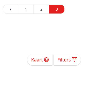
1
2
3
Kaart
Filters
Over Ons
Privacy
Voorwaarden
Tarieven
Help