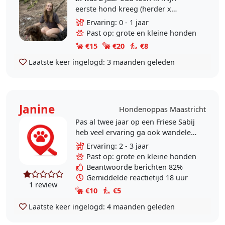
eerste hond kreeg (herder x
retriever) en heb sindsdien altijd
Ervaring: 0 - 1 jaar
een hond gehad. Mijn vorige hond
Past op: grote en kleine honden
was een redelijk grote..
€15
€20
€8
Laatste keer ingelogd:
3 maanden geleden
Janine
Hondenoppas Maastricht
Pas al twee jaar op een Friese Sabij
heb veel ervaring ga ook wandelen
of uit laten overdag
Ervaring: 2 - 3 jaar
Past op: grote en kleine honden
Beantwoorde berichten 82%
Gemiddelde reactietijd 18 uur
1 review
€10
€5
Laatste keer ingelogd:
4 maanden geleden