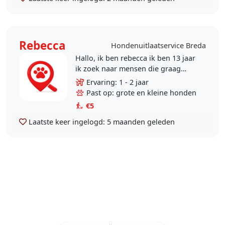
Rebecca
Hondenuitlaatservice Breda
Hallo, ik ben rebecca ik ben 13 jaar
ik zoek naar mensen die graag
willen dat ik bijvoorbeeld hun
Ervaring: 1 - 2 jaar
honden uitlaat voor een half uurtje.
Past op: grote en kleine honden
ik heb zelf..
€5
Laatste keer ingelogd:
5 maanden geleden