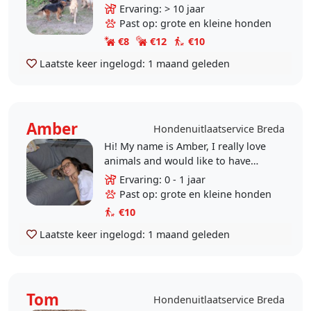
honden gepast bij hond thuis en
Ervaring: > 10 jaar
zowel bij mij thuis dieren is me
Past op: grote en kleine honden
passie
€8
€12
€10
Laatste keer ingelogd:
1 maand geleden
Amber
Hondenuitlaatservice Breda
Hi! My name is Amber, I really love
animals and would like to have
some more animals in my life! I
Ervaring: 0 - 1 jaar
grew up around animals on a farm,
Past op: grote en kleine honden
and I currently..
€10
Laatste keer ingelogd:
1 maand geleden
Tom
Hondenuitlaatservice Breda