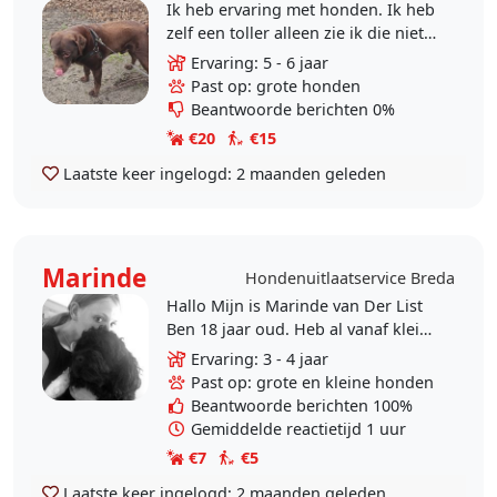
Ik heb ervaring met honden. Ik heb
zelf een toller alleen zie ik die niet
dagelijks meer omdat ik geen hond
Ervaring: 5 - 6 jaar
mag houden in mijn woning
Past op: grote honden
daarom zoek ik..
Beantwoorde berichten 0%
€20
€15
Laatste keer ingelogd:
2 maanden geleden
Marinde
Hondenuitlaatservice Breda
Hallo Mijn is Marinde van Der List
Ben 18 jaar oud. Heb al vanaf kleins
af aan honden en vind het erg leuk
Ervaring: 3 - 4 jaar
om met honden bezig te zijn.
Past op: grote en kleine honden
Momenteel..
Beantwoorde berichten 100%
Gemiddelde reactietijd 1 uur
€7
€5
Laatste keer ingelogd:
2 maanden geleden