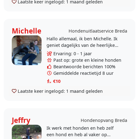
Laatste keer ingelogd:
1 maand geleden
Michelle
Hondenuitlaatservice Breda
Hallo allemaal, ik ben Michelle. Ik
geniet dagelijks van de heerlijke
wandelingen die ik met mijn eigen
Ervaring: 0 - 1 jaar
hond Zimra maak en met de
Past op: grote en kleine honden
honden van mijn..
Beantwoorde berichten 100%
Gemiddelde reactietijd 8 uur
€10
Laatste keer ingelogd:
1 maand geleden
Jeffry
Hondenopvang Breda
Ik werk met honden en heb zelf
een hond en heb al vaker op