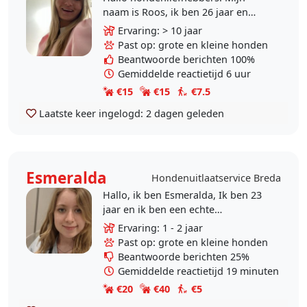
naam is Roos, ik ben 26 jaar en
woon in Breda. Ik ben een enorme
Ervaring: > 10 jaar
dierenvriend en trotse eigenaar van
Past op: grote en kleine honden
een lieve Bulldog...
Beantwoorde berichten 100%
Gemiddelde reactietijd 6 uur
€15
€15
€7.5
Laatste keer ingelogd:
2 dagen geleden
Esmeralda
Hondenuitlaatservice Breda
Hallo, ik ben Esmeralda, Ik ben 23
jaar en ik ben een echte
hondenliefhebber. Ik ben zelf
Ervaring: 1 - 2 jaar
opgegroeid met katten, maar ik
Past op: grote en kleine honden
paste toch veel liever op..
Beantwoorde berichten 25%
Gemiddelde reactietijd 19 minuten
€20
€40
€5