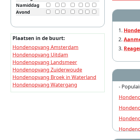
Namiddag
Avond
Honde
Plaatsen in de buurt:
Aanme
Hondenopvang Amsterdam
Reage
Hondenopvang Uitdam
Hondenopvang Landsmeer
Hondenopvang Zuiderwoude
Hondenopvang Broek in Waterland
Hondenopvang Watergang
- Populai
Hondenopvang Den Ilp
Hondeno
Hondenopvang Marken
Hondenopvang Ilpendam
Hondeno
Hondeno
Hondeno
Hondeno