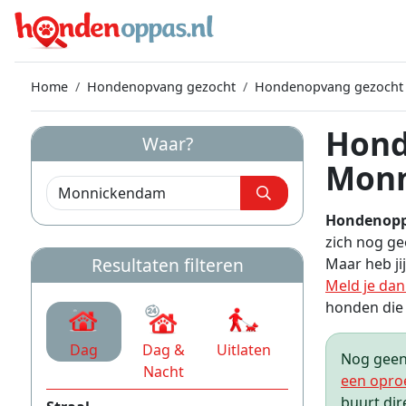
Home
Hondenopvang gezocht
Hondenopvang gezocht
Hond
Waar?
Mon
Hondenop
zich nog g
Resultaten filteren
Maar heb j
Meld je dan
honden die o
Dag
Dag &
Uitlaten
Nog geen 
Nacht
een opro
buurt dir