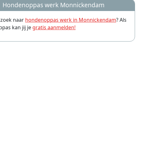
Hondenoppas werk Monnickendam
pvang Groningen
p zoek naar
hondenoppas werk in Monnickendam
? Als
pvang Almere
as kan jij je
gratis aanmelden!
pvang Amersfoort
pvang Arnhem
pvang Leiden
pvang Zwolle
pvang Eindhoven
pvang Breda
pvang Haarlem
pvang Apeldoorn
pvang Tilburg
pvang Hoofddorp
pvang Ede