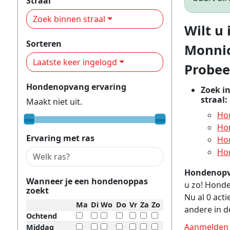
Straal
Zoek binnen straal
Wilt u
Sorteren
Monni
Laatste keer ingelogd
Probee
Hondenopvang ervaring
Zoek i
straal:
Maakt niet uit.
Ho
Ho
Ervaring met ras
Ho
Ho
Hondenop
Wanneer je een hondenoppas
u zo! Hond
zoekt
Nu al 0 ac
Ma
Di
Wo
Do
Vr
Za
Zo
andere in 
Ochtend
Aanmelden 
Middag