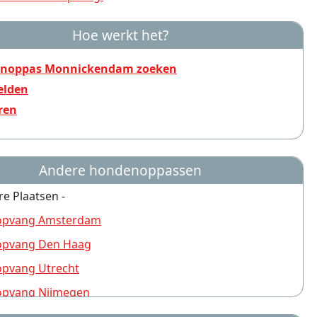
Hoe werkt het?
noppas Monnickendam zoeken
lden
ren
Andere hondenoppassen
re Plaatsen -
pvang Amsterdam
pvang Den Haag
pvang Utrecht
pvang Nijmegen
pvang Rotterdam