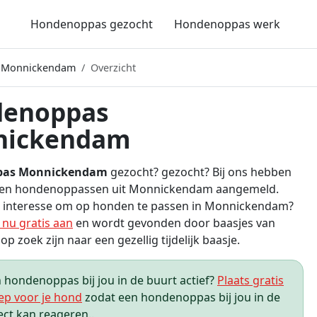
Hondenoppas gezocht
Hondenoppas werk
 Monnickendam
Overzicht
enoppas
nickendam
pas Monnickendam
gezocht? gezocht? Bij ons hebben
een hondenoppassen uit Monnickendam aangemeld.
ij interesse om op honden te passen in Monnickendam?
 nu gratis aan
en wordt gevonden door baasjes van
p zoek zijn naar een gezellig tijdelijk baasje.
hondenoppas bij jou in de buurt actief?
Plaats gratis
ep voor je hond
zodat een hondenoppas bij jou in de
ect kan reageren..